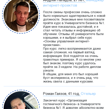
Андрей Нападов, 27 лет,
Менеджер
интернет-проектов
После смены профессии очень сложно
было нормально адаптироваться к новой
должности. Знакомые мне посоветовали
пройти курс в Университете Бизнеса №1.
Идея мне показалась достойной, и я
стал читать отзывы и информацию об
обучении. Отзывы об университете были
хорошими, и я выбрал себе курс
«Основы управления интернет-
проектами».
Про курс: легко воспринимается даже
самая сложная, на первый взгляд,
информация. Всё подаётся на очень
грамотных примерах. Я со многим уже
был знаком, поэтому курс удалось
пройти за 3 недели. На работе диплом
узнали.
В общем, для меня это был хороший
буст экспириенса, и я очень рад, что
жизнь свела с данными курсами.
Роман Гаязов, 41 год,
Отельер
Закончил курс «Организация
гостиничного бизнеса» в Университете
бизнеса №1. Я доволен абсолютно всем