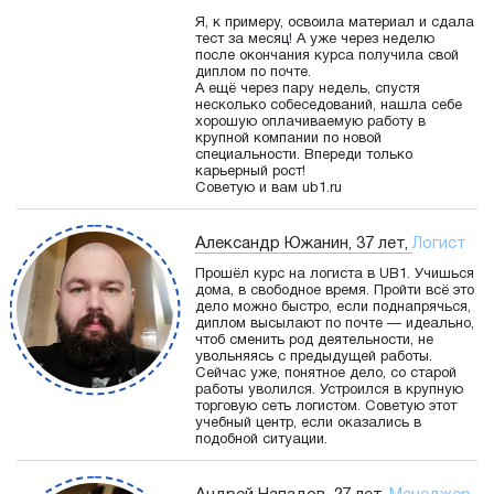
Я, к примеру, освоила материал и сдала
тест за месяц! А уже через неделю
после окончания курса получила свой
диплом по почте.
А ещё через пару недель, спустя
несколько собеседований, нашла себе
хорошую оплачиваемую работу в
крупной компании по новой
специальности. Впереди только
карьерный рост!
Советую и вам ub1.ru
Александр Южанин, 37 лет,
Логист
Прошёл курс на логиста в UB1. Учишься
дома, в свободное время. Пройти всё это
дело можно быстро, если поднапрячься,
диплом высылают по почте — идеально,
чтоб сменить род деятельности, не
увольняясь с предыдущей работы.
Сейчас уже, понятное дело, со старой
работы уволился. Устроился в крупную
торговую сеть логистом. Советую этот
учебный центр, если оказались в
подобной ситуации.