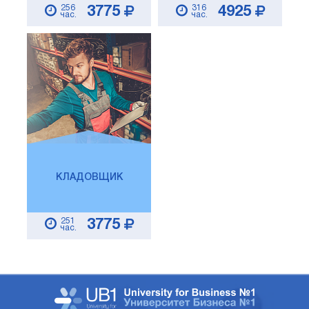
256
316
3775
4925
час.
час.
КЛАДОВЩИК
251
3775
час.