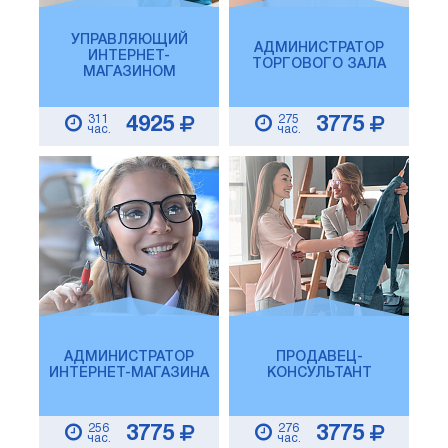
УПРАВЛЯЮЩИЙ
АДМИНИСТРАТОР
ИНТЕРНЕТ-
ТОРГОВОГО ЗАЛА
МАГАЗИНОМ
311
275
4925
3775
час.
час.
АДМИНИСТРАТОР
ПРОДАВЕЦ-
ИНТЕРНЕТ-МАГАЗИНА
КОНСУЛЬТАНТ
256
276
3775
3775
час.
час.