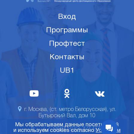
Вход
Программы
Профтест
Контакты
UB1
г. Москва, (ст. метро Белорусская), ул.
Бутырский Вал, дом 10
Мы обрабатываем данные посетителей
+7 999 333 12 97
и используем cookies согласно
Условиям