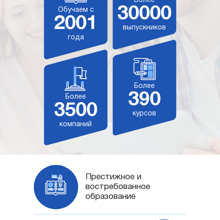
Более
30000
Обучаем с
2001
выпускников
года
Более
390
Более
3500
курсов
компаний
Престижное и
востребованное
образование