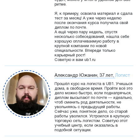
будет, можно учится в удобном для вас
ритме.
Я, к примеру, освоила материал и сдала
тест за месяц! А уже через неделю
после окончания курса получила свой
диплом по почте.
А ещё через пару недель, спустя
несколько собеседований, нашла себе
хорошую оплачиваемую работу в
крупной компании по новой
специальности. Впереди только
карьерный рост!
Советую и вам ub1.ru
Александр Южанин, 37 лет,
Логист
Прошёл курс на логиста в UB1. Учишься
дома, в свободное время. Пройти всё это
дело можно быстро, если поднапрячься,
диплом высылают по почте — идеально,
чтоб сменить род деятельности, не
увольняясь с предыдущей работы.
Сейчас уже, понятное дело, со старой
работы уволился. Устроился в крупную
торговую сеть логистом. Советую этот
учебный центр, если оказались в
подобной ситуации.