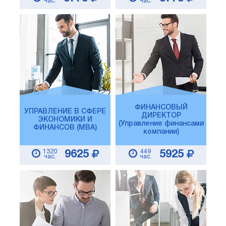
час.
час.
ФИНАНСОВЫЙ
УПРАВЛЕНИЕ В СФЕРЕ
ДИРЕКТОР
ЭКОНОМИКИ И
(Управление финансами
ФИНАНСОВ (MBA)
компании)
1320
449
9625
5925
час.
час.