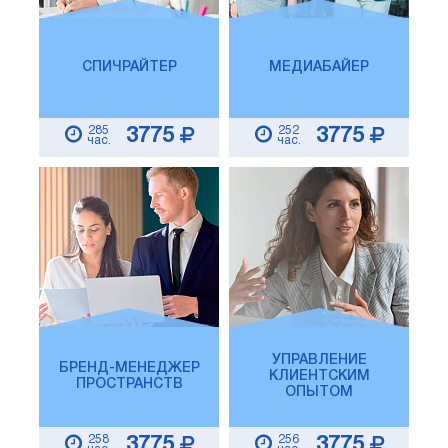
СПИЧРАЙТЕР
МЕДИАБАЙЕР
285
252
3775
3775
час.
час.
УПРАВЛЕНИЕ
БРЕНД-МЕНЕДЖЕР
КЛИЕНТСКИМ
ПРОСТРАНСТВ
ОПЫТОМ
258
256
3775
3775