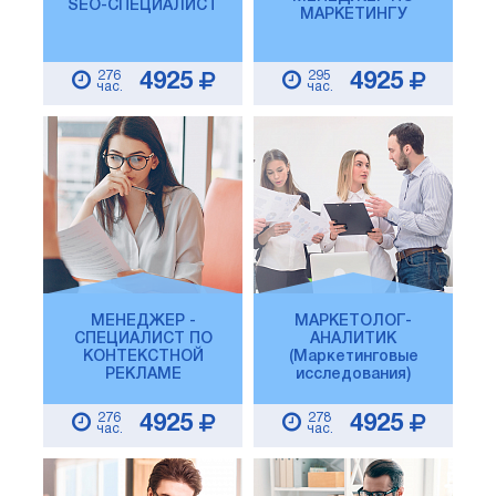
SEO-СПЕЦИАЛИСТ
МАРКЕТИНГУ
276
295
4925
4925
час.
час.
МЕНЕДЖЕР -
МАРКЕТОЛОГ-
СПЕЦИАЛИСТ ПО
АНАЛИТИК
КОНТЕКСТНОЙ
(Маркетинговые
РЕКЛАМЕ
исследования)
276
278
4925
4925
час.
час.