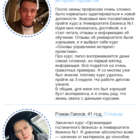
интернет-проектов
После смены профессии очень сложно
было нормально адаптироваться к новой
должности. Знакомые мне посоветовали
пройти курс в Университете Бизнеса №1.
Идея мне показалась достойной, и я
стал читать отзывы и информацию об
обучении. Отзывы об университете были
хорошими, и я выбрал себе курс
«Основы управления интернет-
проектами».
Про курс: легко воспринимается даже
самая сложная, на первый взгляд,
информация. Всё подаётся на очень
грамотных примерах. Я со многим уже
был знаком, поэтому курс удалось
пройти за 3 недели. На работе диплом
узнали.
В общем, для меня это был хороший
буст экспириенса, и я очень рад, что
жизнь свела с данными курсами.
Роман Гаязов, 41 год,
Отельер
Закончил курс «Организация
гостиничного бизнеса» в Университете
бизнеса №1. Я доволен абсолютно всем
— начиная от материала до способов