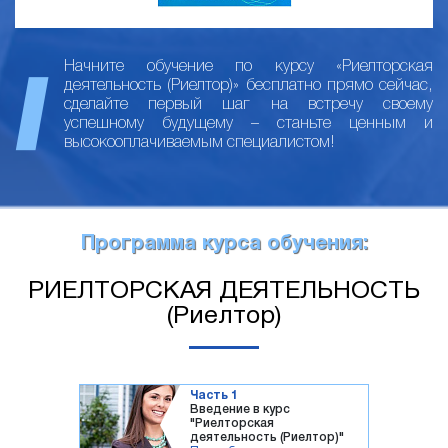
Начните обучение по курсу «Риелторская
деятельность (Риелтор)» бесплатно прямо сейчас,
сделайте первый шаг на встречу своему
успешному будущему – станьте ценным и
высокооплачиваемым специалистом!
Программа курса обучения:
РИЕЛТОРСКАЯ ДЕЯТЕЛЬНОСТЬ
(Риелтор)
Часть 1
Введение в курс
"Риелторская
деятельность (Риелтор)"