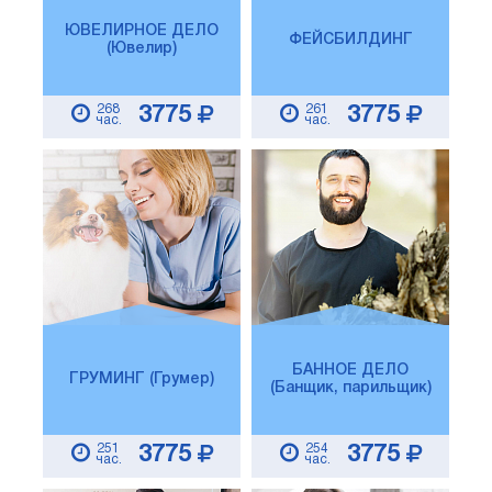
ЮВЕЛИРНОЕ ДЕЛО
ФЕЙСБИЛДИНГ
(Ювелир)
268
261
3775
3775
час.
час.
БАННОЕ ДЕЛО
ГРУМИНГ (Грумер)
(Банщик, парильщик)
251
254
3775
3775
час.
час.