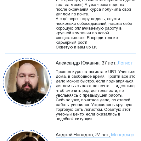
Я, к примеру, освоила материал и сдала
тест за месяц! А уже через неделю
после окончания курса получила свой
диплом по почте.
А ещё через пару недель, спустя
несколько собеседований, нашла себе
хорошую оплачиваемую работу в
крупной компании по новой
специальности. Впереди только
карьерный рост!
Советую и вам ub1.ru
Александр Южанин, 37 лет,
Логист
Прошёл курс на логиста в UB1. Учишься
дома, в свободное время. Пройти всё это
дело можно быстро, если поднапрячься,
диплом высылают по почте — идеально,
чтоб сменить род деятельности, не
увольняясь с предыдущей работы.
Сейчас уже, понятное дело, со старой
работы уволился. Устроился в крупную
торговую сеть логистом. Советую этот
учебный центр, если оказались в
подобной ситуации.
Андрей Нападов, 27 лет,
Менеджер