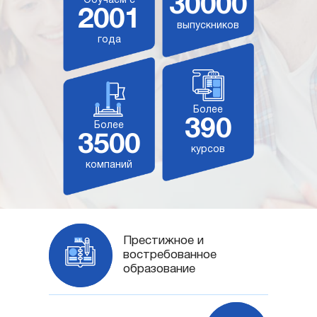
30000
Обучаем с
2001
выпускников
года
Более
390
Более
3500
курсов
компаний
Престижное и
востребованное
образование