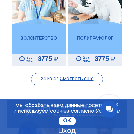
ВОЛОНТЕРСТВО
ПОЛИГРАФОЛОГ
255
257
3775
3775
час.
час.
24
из
47
Смотреть еще
Мы обрабатываем данные посетителей
и используем cookies согласно
Условиям
OK
Вход