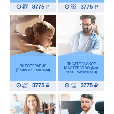
250
250
3775
3775
час.
час.
ПИСАТЕЛЬСКОЕ
ЛИТОТЕРАПИЯ
МАСТЕРСТВО (Как
(Лечение камнями)
стать писателем)
252
268
3775
3775
час.
час.