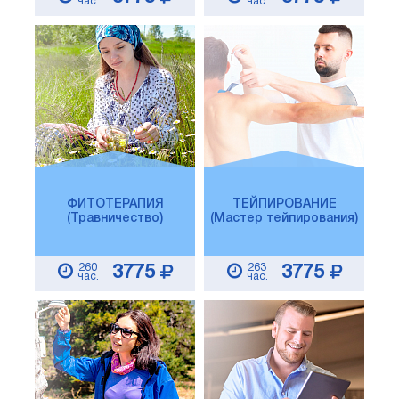
час.
час.
ФИТОТЕРАПИЯ
ТЕЙПИРОВАНИЕ
(Травничество)
(Мастер тейпирования)
260
263
3775
3775
час.
час.