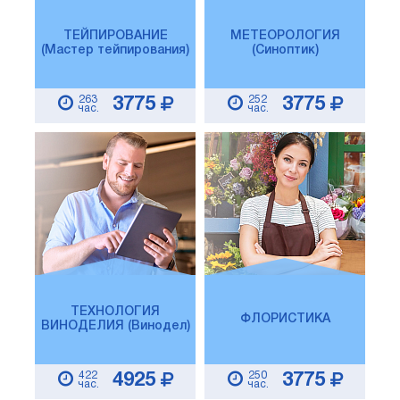
ТЕЙПИРОВАНИЕ
МЕТЕОРОЛОГИЯ
(Мастер тейпирования)
(Синоптик)
263
252
3775
3775
час.
час.
ТЕХНОЛОГИЯ
ФЛОРИСТИКА
ВИНОДЕЛИЯ (Винодел)
422
250
4925
3775
час.
час.