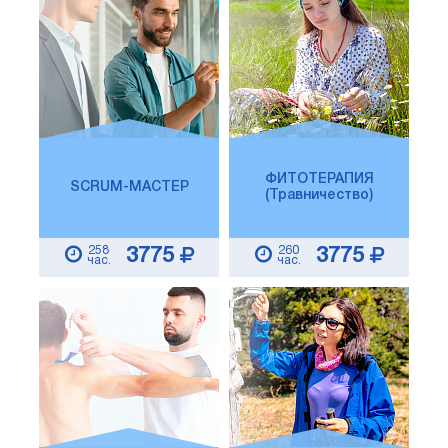
ФИТОТЕРАПИЯ
SCRUM-МАСТЕР
(Травничество)
258
260
3775
3775
час.
час.