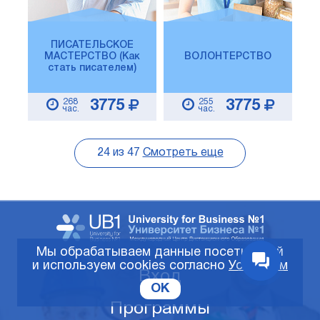
ПИСАТЕЛЬСКОЕ
МАСТЕРСТВО (Как
ВОЛОНТЕРСТВО
стать писателем)
268
255
3775
3775
час.
час.
24
из
47
Смотреть еще
Мы обрабатываем данные посетителей
и используем cookies согласно
Условиям
Вход
OK
Программы