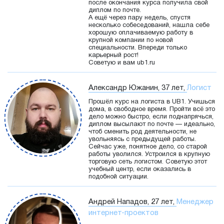
после окончания курса получила свой
диплом по почте.
А ещё через пару недель, спустя
несколько собеседований, нашла себе
хорошую оплачиваемую работу в
крупной компании по новой
специальности. Впереди только
карьерный рост!
Советую и вам ub1.ru
Александр Южанин, 37 лет,
Логист
Прошёл курс на логиста в UB1. Учишься
дома, в свободное время. Пройти всё это
дело можно быстро, если поднапрячься,
диплом высылают по почте — идеально,
чтоб сменить род деятельности, не
увольняясь с предыдущей работы.
Сейчас уже, понятное дело, со старой
работы уволился. Устроился в крупную
торговую сеть логистом. Советую этот
учебный центр, если оказались в
подобной ситуации.
Андрей Нападов, 27 лет,
Менеджер
интернет-проектов