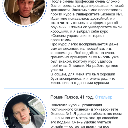
После смены профессии очень сложно
было нормально адаптироваться к новой
должности. Знакомые мне посоветовали
пройти курс в Университете Бизнеса №1.
Идея мне показалась достойной, и я
стал читать отзывы и информацию об
обучении. Отзывы об университете были
хорошими, и я выбрал себе курс
«Основы управления интернет-
проектами».
Про курс: легко воспринимается даже
самая сложная, на первый взгляд,
информация. Всё подаётся на очень
грамотных примерах. Я со многим уже
был знаком, поэтому курс удалось
пройти за 3 недели. На работе диплом
узнали.
В общем, для меня это был хороший
буст экспириенса, и я очень рад, что
жизнь свела с данными курсами.
Роман Гаязов, 41 год,
Отельер
Закончил курс «Организация
гостиничного бизнеса» в Университете
бизнеса №1. Я доволен абсолютно всем
— начиная от материала до способов
его подачи. Очень удобно учиться
онлайн — остается время на все