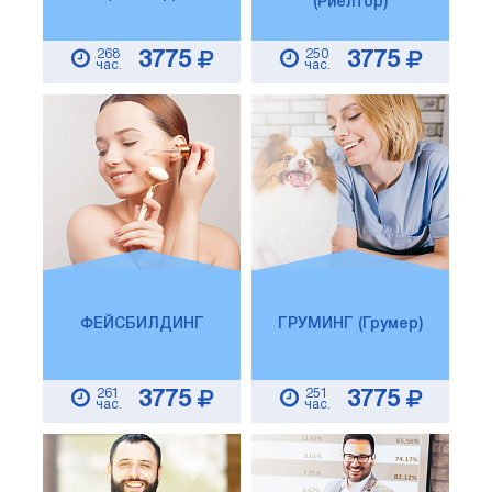
(Риелтор)
268
250
3775
3775
час.
час.
ФЕЙСБИЛДИНГ
ГРУМИНГ (Грумер)
261
251
3775
3775
час.
час.