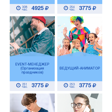
308
254
4925
3775
час.
час.
EVENT-МЕНЕДЖЕР
(Организация
ВЕДУЩИЙ-АНИМАТОР
праздников)
251
253
3775
3775
час.
час.