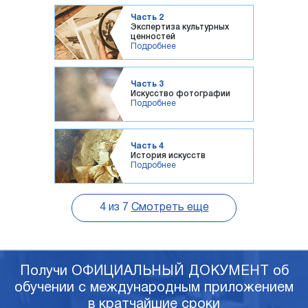
Часть 2
Экспертиза культурных
ценностей
Подробнее
Часть 3
Искусство фотографии
Подробнее
Часть 4
История искусств
Подробнее
4
из
7
Смотреть еще
Получи ОФИЦИАЛЬНЫЙ ДОКУМЕНТ об
обучении с международным приложением
в кратчайшие сроки