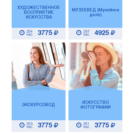
ХУДОЖЕСТВЕННОЕ
МУЗЕЕВЕД (Музейное
ВОСПРИЯТИЕ
дело)
ИСКУССТВА
254
297
3775
4925
час.
час.
ИСКУССТВО
ЭКСКУРСОВОД
ФОТОГРАФИИ
253
251
3775
3775
час.
час.