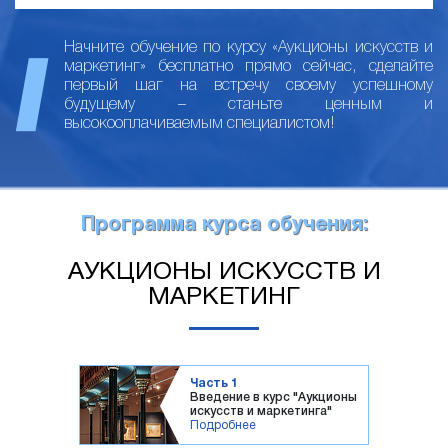
Начните обучение по курсу «Аукционы искусств и
маркетинг» бесплатно прямо сейчас, сделайте
первый шаг на встречу своему успешному
будущему – станьте ценным и
высокооплачиваемым специалистом!
Программа курса обучения:
АУКЦИОНЫ ИСКУССТВ И
МАРКЕТИНГ
Часть 1
Введение в курс "Аукционы
искусств и маркетинга"
Подробнее