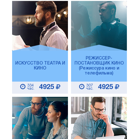
РЕЖИССЕР-
ИСКУССТВО ТЕАТРА И
ПОСТАНОВЩИК КИНО
КИНО
(Режиссура кино и
телефильма)
334
307
4925
4925
час.
час.