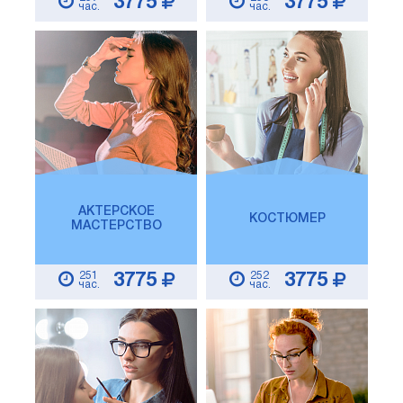
3775
3775
час.
час.
АКТЕРСКОЕ
КОСТЮМЕР
МАСТЕРСТВО
251
252
3775
3775
час.
час.