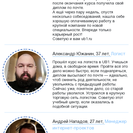
после окончания курса получила свой
диплом по почте.
А ещё через пару недель, спустя
несколько собеседований, нашла себе
хорошую оплачиваемую работу в
крупной компании по новой
специальности. Впереди только
карьерный рост!
Советую и вам ub1.ru
Александр Южанин, 37 лет,
Логист
Прошёл курс на логиста в UB1. Учишься
дома, в свободное время. Пройти всё это
дело можно быстро, если поднапрячься,
диплом высылают по почте — идеально,
чтоб сменить род деятельности, не
увольняясь с предыдущей работы.
Сейчас уже, понятное дело, со старой
работы уволился. Устроился в крупную
торговую сеть логистом. Советую этот
учебный центр, если оказались в
подобной ситуации.
Андрей Нападов, 27 лет,
Менеджер
интернет-проектов