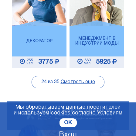
МЕНЕДЖМЕНТ В
ДЕКОРАТОР
ИНДУСТРИИ МОДЫ
255
360
3775
5925
час.
час.
24
из
35
Смотреть еще
Мы обрабатываем данные посетителей
и используем cookies согласно
Условиям
OK
Вход