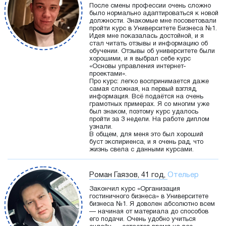
После смены профессии очень сложно
было нормально адаптироваться к новой
должности. Знакомые мне посоветовали
пройти курс в Университете Бизнеса №1.
Идея мне показалась достойной, и я
стал читать отзывы и информацию об
обучении. Отзывы об университете были
хорошими, и я выбрал себе курс
«Основы управления интернет-
проектами».
Про курс: легко воспринимается даже
самая сложная, на первый взгляд,
информация. Всё подаётся на очень
грамотных примерах. Я со многим уже
был знаком, поэтому курс удалось
пройти за 3 недели. На работе диплом
узнали.
В общем, для меня это был хороший
буст экспириенса, и я очень рад, что
жизнь свела с данными курсами.
Роман Гаязов, 41 год,
Отельер
Закончил курс «Организация
гостиничного бизнеса» в Университете
бизнеса №1. Я доволен абсолютно всем
— начиная от материала до способов
его подачи. Очень удобно учиться