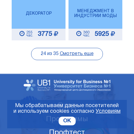
МЕНЕДЖМЕНТ В
ДЕКОРАТОР
ИНДУСТРИИ МОДЫ
255
360
3775
5925
час.
час.
24
из
35
Смотреть еще
Вход
Мы обрабатываем данные посетителей
и используем cookies согласно
Условиям
Программы
OK
Профтест