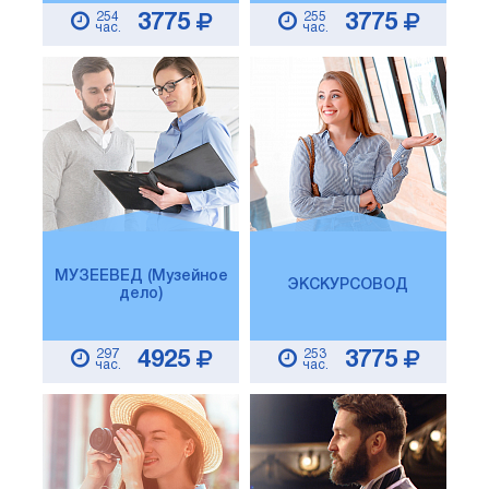
254
255
3775
3775
час.
час.
МУЗЕЕВЕД (Музейное
ЭКСКУРСОВОД
дело)
297
253
4925
3775
час.
час.