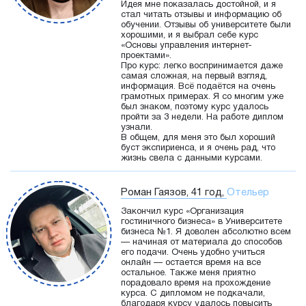
Идея мне показалась достойной, и я
стал читать отзывы и информацию об
обучении. Отзывы об университете были
хорошими, и я выбрал себе курс
«Основы управления интернет-
проектами».
Про курс: легко воспринимается даже
самая сложная, на первый взгляд,
информация. Всё подаётся на очень
грамотных примерах. Я со многим уже
был знаком, поэтому курс удалось
пройти за 3 недели. На работе диплом
узнали.
В общем, для меня это был хороший
буст экспириенса, и я очень рад, что
жизнь свела с данными курсами.
Роман Гаязов, 41 год,
Отельер
Закончил курс «Организация
гостиничного бизнеса» в Университете
бизнеса №1. Я доволен абсолютно всем
— начиная от материала до способов
его подачи. Очень удобно учиться
онлайн — остается время на все
остальное. Также меня приятно
порадовало время на прохождение
курса. С дипломом не подкачали,
благодаря курсу удалось повысить