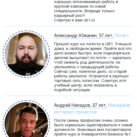
хорошую оплачиваемую работу в
крупной компании по новой
специальности. Впереди только
карьерный рост!
Советую и вам ub1.ru
Александр Южанин, 37 лет,
Логист
Прошёл курс на логиста в UB1. Учишься
дома, в свободное время. Пройти всё это
дело можно быстро, если поднапрячься,
диплом высылают по почте — идеально,
чтоб сменить род деятельности, не
увольняясь с предыдущей работы.
Сейчас уже, понятное дело, со старой
работы уволился. Устроился в крупную
торговую сеть логистом. Советую этот
учебный центр, если оказались в
подобной ситуации.
Андрей Нападов, 27 лет,
Менеджер
интернет-проектов
После смены профессии очень сложно
было нормально адаптироваться к новой
должности. Знакомые мне посоветовали
пройти курс в Университете Бизнеса №1.