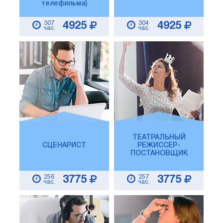
телефильма)
307
304
4925
4925
час.
час.
ТЕАТРАЛЬНЫЙ
СЦЕНАРИСТ
РЕЖИССЕР-
ПОСТАНОВЩИК
256
257
3775
3775
час.
час.