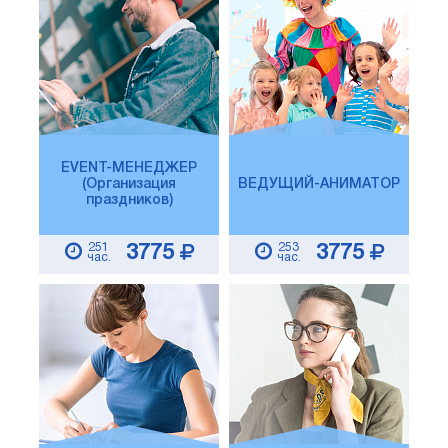
EVENT-МЕНЕДЖЕР
(Организация
ВЕДУЩИЙ-АНИМАТОР
праздников)
251
253
3775
3775
час.
час.