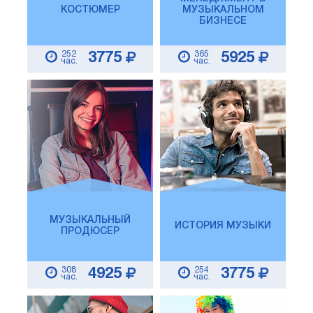
КОСТЮМЕР
МУЗЫКАЛЬНОМ
БИЗНЕСЕ
252
365
3775
5925
час.
час.
МУЗЫКАЛЬНЫЙ
ИСТОРИЯ МУЗЫКИ
ПРОДЮСЕР
308
254
4925
3775
час.
час.