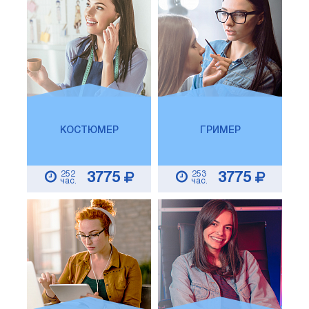
КОСТЮМЕР
ГРИМЕР
252
253
3775
3775
час.
час.