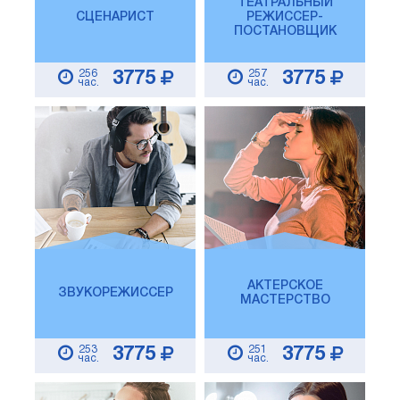
ТЕАТРАЛЬНЫЙ
СЦЕНАРИСТ
РЕЖИССЕР-
ПОСТАНОВЩИК
256
257
3775
3775
час.
час.
АКТЕРСКОЕ
ЗВУКОРЕЖИССЕР
МАСТЕРСТВО
253
251
3775
3775
час.
час.