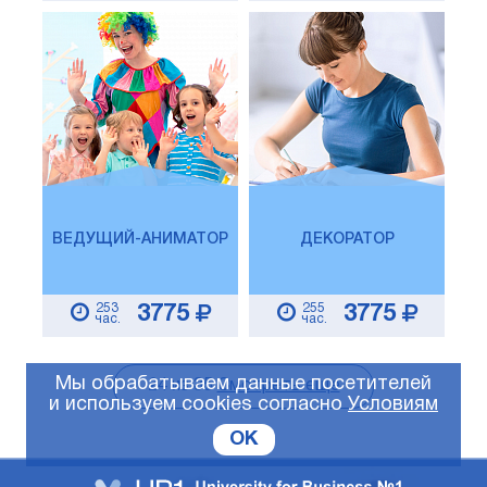
ВЕДУЩИЙ-АНИМАТОР
ДЕКОРАТОР
253
255
3775
3775
час.
час.
Мы обрабатываем данные посетителей
24
из
35
Смотреть еще
и используем cookies согласно
Условиям
OK