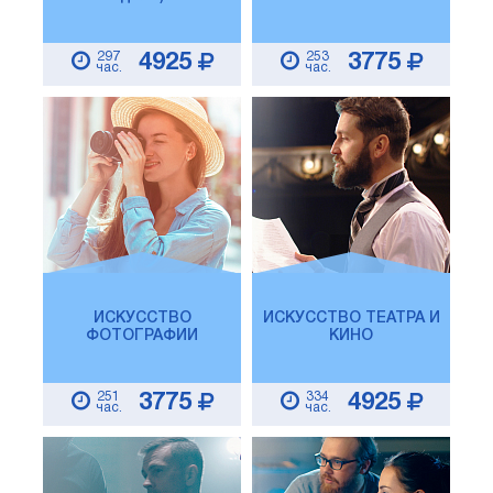
297
253
4925
3775
час.
час.
ИСКУССТВО
ИСКУССТВО ТЕАТРА И
ФОТОГРАФИИ
КИНО
251
334
3775
4925
час.
час.