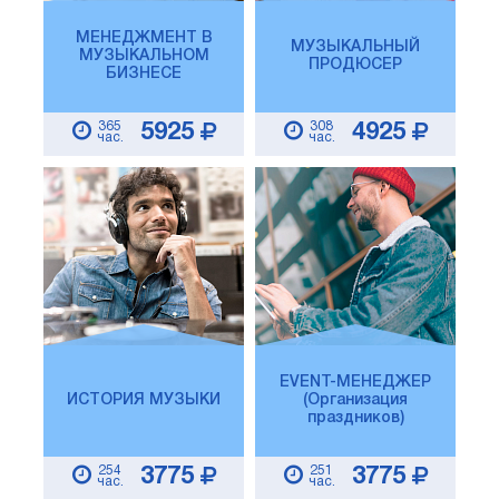
МЕНЕДЖМЕНТ В
МУЗЫКАЛЬНЫЙ
МУЗЫКАЛЬНОМ
ПРОДЮСЕР
БИЗНЕСЕ
365
308
5925
4925
час.
час.
EVENT-МЕНЕДЖЕР
ИСТОРИЯ МУЗЫКИ
(Организация
праздников)
254
251
3775
3775
час.
час.