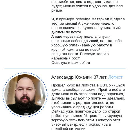
понадобится, никто подгонять вас не
будет, можно учится в удобном для вас
ритме.
Я, к примеру, освоила материал и сдала
тест за месяц! А уже через неделю
после окончания курса получила свой
диплом по почте.
А ещё через пару недель, спустя
несколько собеседований, нашла себе
хорошую оплачиваемую работу в
крупной компании по новой
специальности. Впереди только
карьерный рост!
Советую и вам ub1.ru
Александр Южанин, 37 лет,
Логист
Прошёл курс на логиста в UB1. Учишься
дома, в свободное время. Пройти всё это
дело можно быстро, если поднапрячься,
диплом высылают по почте — идеально,
чтоб сменить род деятельности, не
увольняясь с предыдущей работы.
Сейчас уже, понятное дело, со старой
работы уволился. Устроился в крупную
торговую сеть логистом. Советую этот
учебный центр, если оказались в
подобной ситуации.