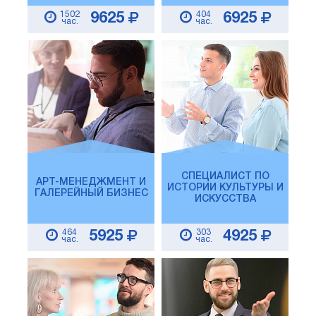
1502
404
9625
6925
час.
час.
СПЕЦИАЛИСТ ПО
АРТ-МЕНЕДЖМЕНТ И
ИСТОРИИ КУЛЬТУРЫ И
ГАЛЕРЕЙНЫЙ БИЗНЕС
ИСКУССТВА
464
303
5925
4925
час.
час.