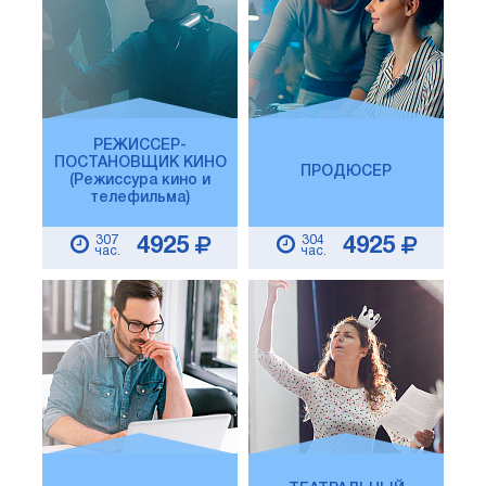
РЕЖИССЕР-
ПОСТАНОВЩИК КИНО
ПРОДЮСЕР
(Режиссура кино и
телефильма)
307
304
4925
4925
час.
час.