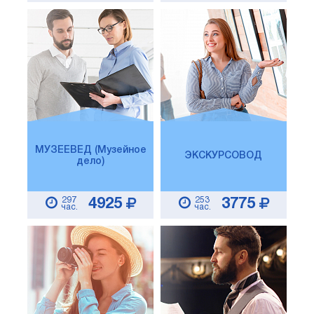
МУЗЕЕВЕД (Музейное
ЭКСКУРСОВОД
дело)
297
253
4925
3775
час.
час.