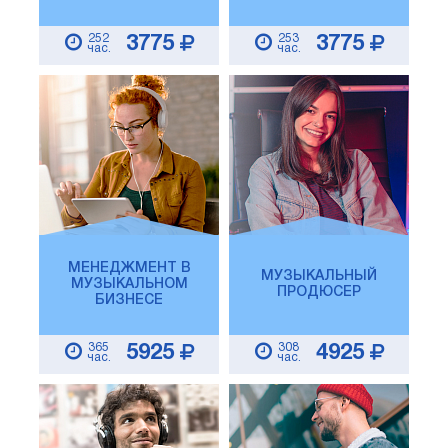
252
253
3775
3775
час.
час.
МЕНЕДЖМЕНТ В
МУЗЫКАЛЬНЫЙ
МУЗЫКАЛЬНОМ
ПРОДЮСЕР
БИЗНЕСЕ
365
308
5925
4925
час.
час.