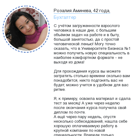
Розалия Аминева, 42 года,
Бухгалтер
С учётом загруженности взрослого
человека в наши дни, с большим
объёмом задач на работе и в быту,
большой занятостью, да с простой
человеческой ленью! Могу точно
сказать, что в Университете Бизнеса №1
можно получить новую специальность в
наиболее комфортном формате - не
выходя из дома!
Для прохождения курса вы можете
затратить столько времени сколько вам
понадобится, никто подгонять вас не
будет, можно учится в удобном для вас
ритме.
Я, к примеру, освоила материал и сдала
тест за месяц! А уже через неделю
после окончания курса получила свой
диплом по почте.
А ещё через пару недель, спустя
несколько собеседований, нашла себе
хорошую оплачиваемую работу в
крупной компании по новой
специальности. Впереди только