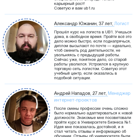
карьерный рост!
Советую и вам ub1.ru
Александр Южанин, 37 лет,
Логист
Прошёл курс на логиста в UB1. Учишься
дома, в свободное время. Пройти всё это
дело можно быстро, если поднапрячься,
диплом высылают по почте — идеально,
чтоб сменить род деятельности, не
увольняясь с предыдущей работы.
Сейчас уже, понятное дело, со старой
работы уволился. Устроился в крупную
торговую сеть логистом. Советую этот
учебный центр, если оказались в
подобной ситуации.
Андрей Нападов, 27 лет,
Менеджер
интернет-проектов
После смены профессии очень сложно
было нормально адаптироваться к новой
должности. Знакомые мне посоветовали
пройти курс в Университете Бизнеса №1.
Идея мне показалась достойной, и я
стал читать отзывы и информацию об
обучении. Отзывы об университете были