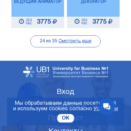
ВЕДУЩИЙ-АНИМАТОР
ДЕКОРАТОР
253
255
3775
3775
час.
час.
24
из
35
Смотреть еще
Вход
Мы обрабатываем данные посетителей
Программы
и используем cookies согласно
Условиям
Профтест
OK