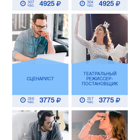
307
304
4925
4925
час.
час.
ТЕАТРАЛЬНЫЙ
СЦЕНАРИСТ
РЕЖИССЕР-
ПОСТАНОВЩИК
256
257
3775
3775
час.
час.