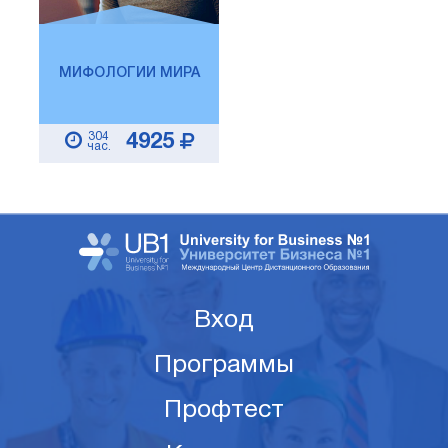
МИФОЛОГИИ МИРА
304
4925
час.
Вход
Программы
Профтест