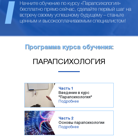
Начните обучение по курсу «Парапсихология»
бесплатно прямо сейчас, сделайте первый шаг на
встречу своему успешному будущему – станьте
ценным и высокооплачиваемым специалистом!
Программа курса обучения:
ПАРАПСИХОЛОГИЯ
Часть 1
Введение в курс
"Парапсихология"
Подробнее
Часть 2
Основы парапсихологии
Подробнее