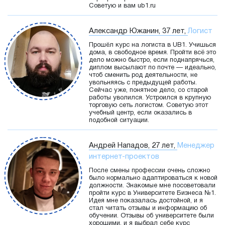
Советую и вам ub1.ru
Александр Южанин, 37 лет,
Логист
Прошёл курс на логиста в UB1. Учишься
дома, в свободное время. Пройти всё это
дело можно быстро, если поднапрячься,
диплом высылают по почте — идеально,
чтоб сменить род деятельности, не
увольняясь с предыдущей работы.
Сейчас уже, понятное дело, со старой
работы уволился. Устроился в крупную
торговую сеть логистом. Советую этот
учебный центр, если оказались в
подобной ситуации.
Андрей Нападов, 27 лет,
Менеджер
интернет-проектов
После смены профессии очень сложно
было нормально адаптироваться к новой
должности. Знакомые мне посоветовали
пройти курс в Университете Бизнеса №1.
Идея мне показалась достойной, и я
стал читать отзывы и информацию об
обучении. Отзывы об университете были
хорошими, и я выбрал себе курс