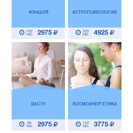
ФЭНШУЙ
АСТРОПСИХОЛОГИЯ
102
320
2975
4925
час.
час.
ВАСТУ
КОСМОЭНЕРГЕТИКА
84
142
2975
3775
час.
час.