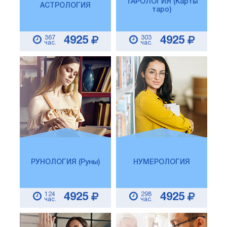
ТАРОЛОГИЯ (Карты
АСТРОЛОГИЯ
таро)
367
303
4925
4925
час.
час.
РУНОЛОГИЯ (Руны)
НУМЕРОЛОГИЯ
124
298
4925
4925
час.
час.