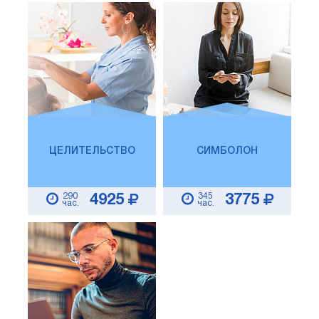
ЦЕЛИТЕЛЬСТВО
СИМБОЛОН
290
345
4925
3775
час.
час.