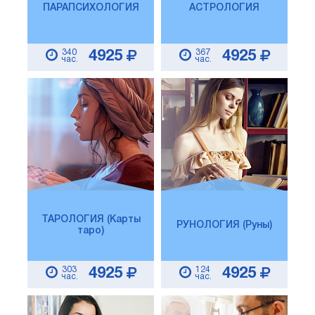
ПАРАПСИХОЛОГИЯ
АСТРОЛОГИЯ
340
367
4925
4925
час.
час.
ТАРОЛОГИЯ (Карты
РУНОЛОГИЯ (Руны)
таро)
303
124
4925
4925
час.
час.