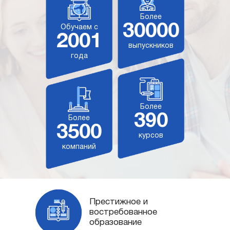
Более
30000
Обучаем с
2001
выпускников
года
Более
390
Более
3500
курсов
компаний
Престижное и
востребованное
образование