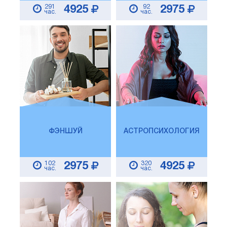
291
92
4925
2975
час.
час.
ФЭНШУЙ
АСТРОПСИХОЛОГИЯ
102
320
2975
4925
час.
час.