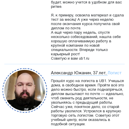
будет, можно учится в удобном для вас
ритме.
Я, к примеру, освоила материал и сдала
тест за месяц! А уже через неделю
после окончания курса получила свой
диплом по почте.
А ещё через пару недель, спустя
несколько собеседований, нашла себе
хорошую оплачиваемую работу в
крупной компании по новой
специальности. Впереди только
карьерный рост!
Советую и вам ub1.ru
Александр Южанин, 37 лет,
Логист
Прошёл курс на логиста в UB1. Учишься
дома, в свободное время. Пройти всё это
дело можно быстро, если поднапрячься,
диплом высылают по почте — идеально,
чтоб сменить род деятельности, не
увольняясь с предыдущей работы.
Сейчас уже, понятное дело, со старой
работы уволился. Устроился в крупную
торговую сеть логистом. Советую этот
учебный центр, если оказались в
подобной ситуации.