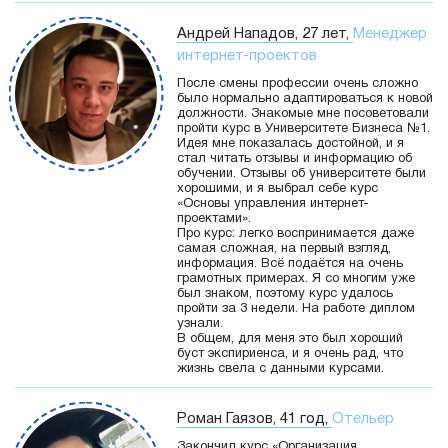
Андрей Нападов, 27 лет,
Менеджер
интернет-проектов
После смены профессии очень сложно
было нормально адаптироваться к новой
должности. Знакомые мне посоветовали
пройти курс в Университете Бизнеса №1.
Идея мне показалась достойной, и я
стал читать отзывы и информацию об
обучении. Отзывы об университете были
хорошими, и я выбрал себе курс
«Основы управления интернет-
проектами».
Про курс: легко воспринимается даже
самая сложная, на первый взгляд,
информация. Всё подаётся на очень
грамотных примерах. Я со многим уже
был знаком, поэтому курс удалось
пройти за 3 недели. На работе диплом
узнали.
В общем, для меня это был хороший
буст экспириенса, и я очень рад, что
жизнь свела с данными курсами.
Роман Гаязов, 41 год,
Отельер
Закончил курс «Организация