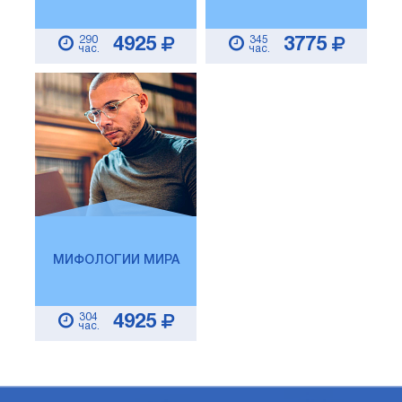
290
345
4925
3775
час.
час.
МИФОЛОГИИ МИРА
304
4925
час.