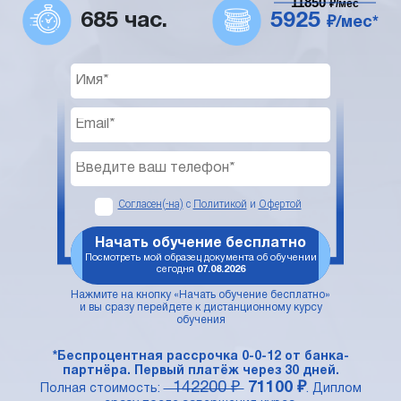
11850
₽/мес
685 час.
5925
₽/мес*
Согласен(-на)
с
Политикой
и
Офертой
Начать обучение бесплатно
Посмотреть мой образец документа об обучении
сегодня
07.08.2026
Нажмите на кнопку «Начать обучение бесплатно»
и вы сразу перейдете к дистанционному курсу
обучения
*Беспроцентная рассрочка 0-0-12 от банка-
партнёра. Первый платёж через 30 дней.
142200 ₽
71100 ₽
Полная стоимость:
. Диплом