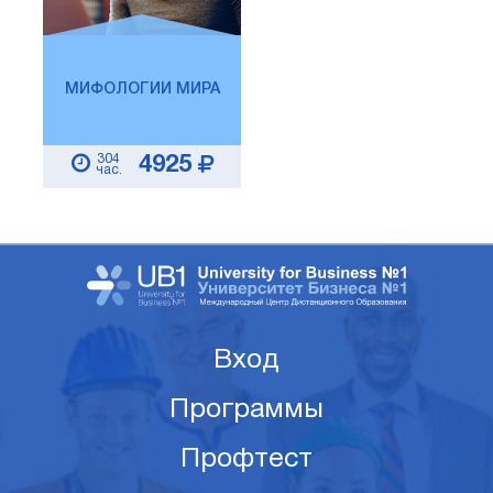
МИФОЛОГИИ МИРА
304
4925
час.
Вход
Программы
Профтест