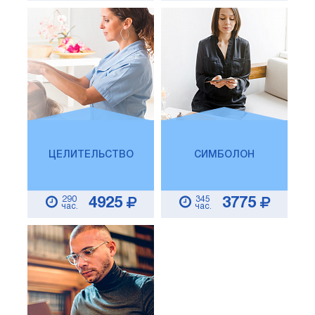
ЦЕЛИТЕЛЬСТВО
СИМБОЛОН
290
345
4925
3775
час.
час.