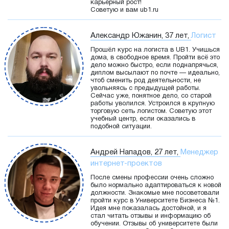
карьерный рост!
Советую и вам ub1.ru
Александр Южанин, 37 лет,
Логист
Прошёл курс на логиста в UB1. Учишься
дома, в свободное время. Пройти всё это
дело можно быстро, если поднапрячься,
диплом высылают по почте — идеально,
чтоб сменить род деятельности, не
увольняясь с предыдущей работы.
Сейчас уже, понятное дело, со старой
работы уволился. Устроился в крупную
торговую сеть логистом. Советую этот
учебный центр, если оказались в
подобной ситуации.
Андрей Нападов, 27 лет,
Менеджер
интернет-проектов
После смены профессии очень сложно
было нормально адаптироваться к новой
должности. Знакомые мне посоветовали
пройти курс в Университете Бизнеса №1.
Идея мне показалась достойной, и я
стал читать отзывы и информацию об
обучении. Отзывы об университете были