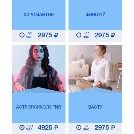
ХИРОМАНТИЯ
ФЭНШУЙ
92
102
2975
2975
час.
час.
АСТРОПСИХОЛОГИЯ
ВАСТУ
320
84
4925
2975
час.
час.