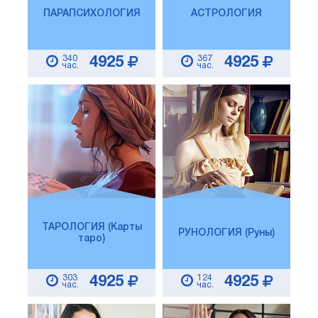
ПАРАПСИХОЛОГИЯ
АСТРОЛОГИЯ
340
367
4925
4925
час.
час.
ТАРОЛОГИЯ (Карты
РУНОЛОГИЯ (Руны)
таро)
303
124
4925
4925
час.
час.