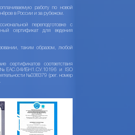
оплачиваемую работу по новой
нёров в России и за рубежом.
сиональной переподготовке с
нный сертификат для ведения
зовании, таким образом, любой
ие сертификатов соответствия
Р №ЕАС.04ИБН1.СУ.10196 и ISO
ятельности №038379 (рег. номер
.