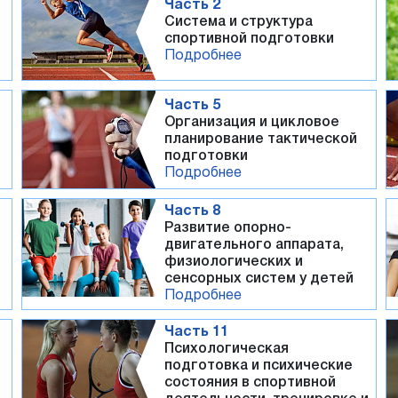
Часть 2
Система и структура
спортивной подготовки
Подробнее
Часть 5
Организация и цикловое
планирование тактической
подготовки
Подробнее
Часть 8
Развитие опорно-
двигательного аппарата,
физиологических и
сенсорных систем у детей
Подробнее
Часть 11
Психологическая
подготовка и психические
состояния в спортивной