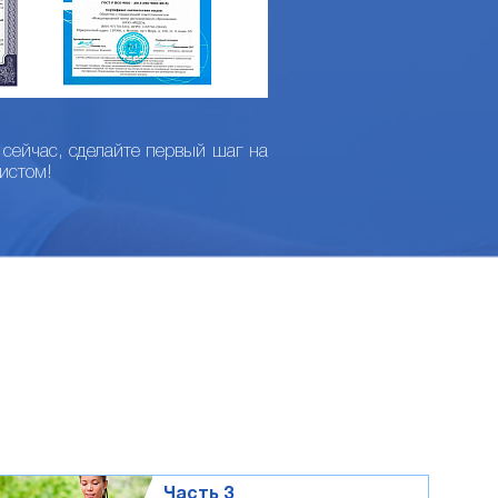
сейчас, сделайте первый шаг на
истом!
Часть 3