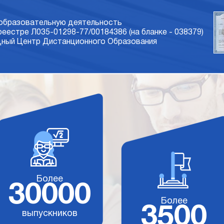
 образовательную деятельность
 реестре Л035-01298-77/00184386 (на бланке - 038379)
ый Центр Дистанционного Образования
Более
30000
Более
3500
выпускников