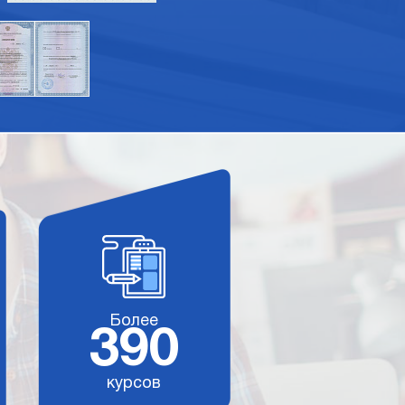
Более
390
курсов