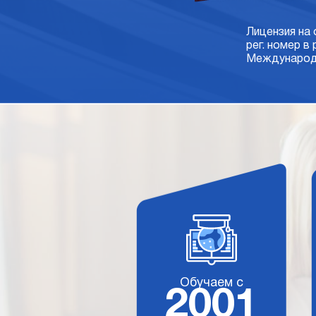
Лицензия на
рег. номер в
Международн
Обучаем с
2001