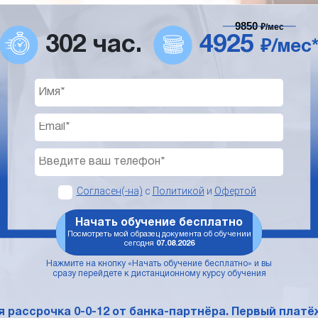
9850
₽/мес
302 час.
4925
₽/мес
Согласен(-на)
с
Политикой
и
Офертой
Начать обучение бесплатно
Посмотреть мой образец документа об обучении
сегодня
07.08.2026
Нажмите на кнопку «Начать обучение бесплатно» и вы
сразу перейдете к дистанционному курсу обучения
 рассрочка 0-0-12 от банка-партнёра. Первый платёж