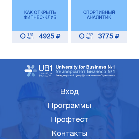
КАК ОТКРЫТЬ
СПОРТИВНЫЙ
ФИТНЕС-КЛУБ
АНАЛИТИК
161
262
4925
3775
час.
час.
Вход
Программы
Профтест
Контакты