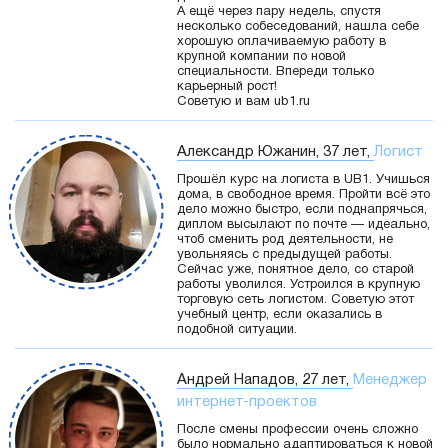
А ещё через пару недель, спустя
несколько собеседований, нашла себе
хорошую оплачиваемую работу в
крупной компании по новой
специальности. Впереди только
карьерный рост!
Советую и вам ub1.ru
Александр Южанин, 37 лет,
Логист
Прошёл курс на логиста в UB1. Учишься
дома, в свободное время. Пройти всё это
дело можно быстро, если поднапрячься,
диплом высылают по почте — идеально,
чтоб сменить род деятельности, не
увольняясь с предыдущей работы.
Сейчас уже, понятное дело, со старой
работы уволился. Устроился в крупную
торговую сеть логистом. Советую этот
учебный центр, если оказались в
подобной ситуации.
Андрей Нападов, 27 лет,
Менеджер
интернет-проектов
После смены профессии очень сложно
было нормально адаптироваться к новой