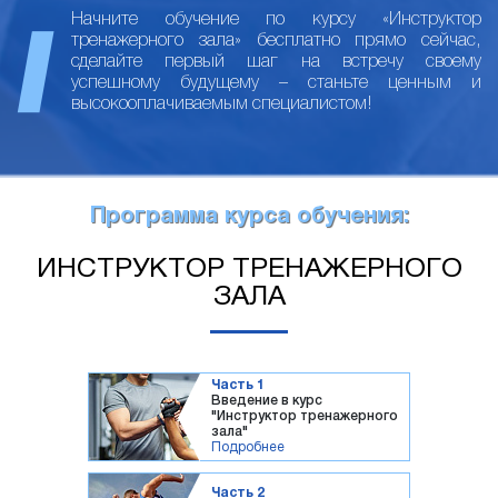
Начните обучение по курсу «Инструктор
тренажерного зала» бесплатно прямо сейчас,
сделайте первый шаг на встречу своему
успешному будущему – станьте ценным и
высокооплачиваемым специалистом!
Программа курса обучения:
ИНСТРУКТОР ТРЕНАЖЕРНОГО
ЗАЛА
Часть 1
Введение в курс
"Инструктор тренажерного
зала"
Подробнее
Часть 2