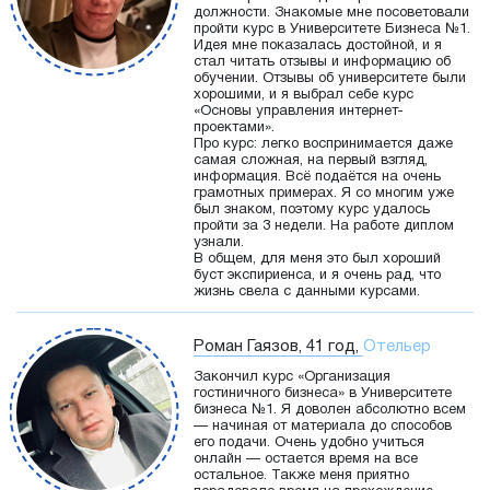
должности. Знакомые мне посоветовали
пройти курс в Университете Бизнеса №1.
Идея мне показалась достойной, и я
стал читать отзывы и информацию об
обучении. Отзывы об университете были
хорошими, и я выбрал себе курс
«Основы управления интернет-
проектами».
Про курс: легко воспринимается даже
самая сложная, на первый взгляд,
информация. Всё подаётся на очень
грамотных примерах. Я со многим уже
был знаком, поэтому курс удалось
пройти за 3 недели. На работе диплом
узнали.
В общем, для меня это был хороший
буст экспириенса, и я очень рад, что
жизнь свела с данными курсами.
Роман Гаязов, 41 год,
Отельер
Закончил курс «Организация
гостиничного бизнеса» в Университете
бизнеса №1. Я доволен абсолютно всем
— начиная от материала до способов
его подачи. Очень удобно учиться
онлайн — остается время на все
остальное. Также меня приятно