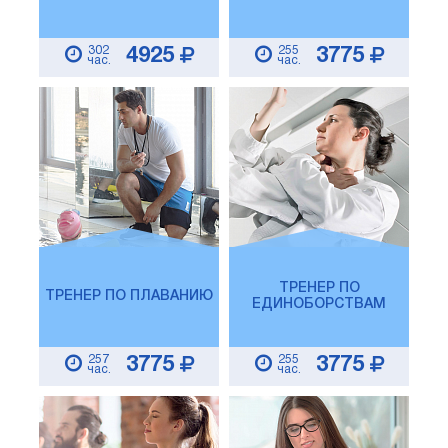
302
255
4925
3775
час.
час.
ТРЕНЕР ПО
ТРЕНЕР ПО ПЛАВАНИЮ
ЕДИНОБОРСТВАМ
257
255
3775
3775
час.
час.