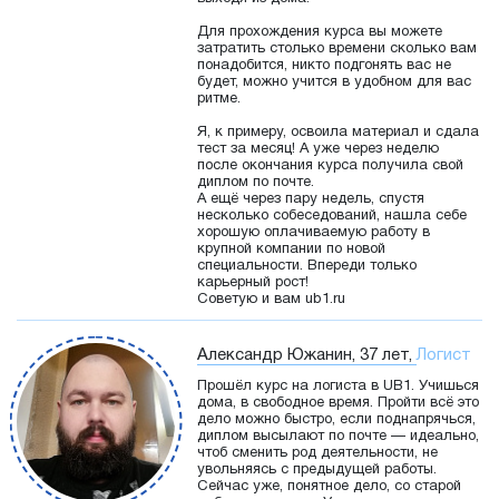
Для прохождения курса вы можете
затратить столько времени сколько вам
понадобится, никто подгонять вас не
будет, можно учится в удобном для вас
ритме.
Я, к примеру, освоила материал и сдала
тест за месяц! А уже через неделю
после окончания курса получила свой
диплом по почте.
А ещё через пару недель, спустя
несколько собеседований, нашла себе
хорошую оплачиваемую работу в
крупной компании по новой
специальности. Впереди только
карьерный рост!
Советую и вам ub1.ru
Александр Южанин, 37 лет,
Логист
Прошёл курс на логиста в UB1. Учишься
дома, в свободное время. Пройти всё это
дело можно быстро, если поднапрячься,
диплом высылают по почте — идеально,
чтоб сменить род деятельности, не
увольняясь с предыдущей работы.
Сейчас уже, понятное дело, со старой