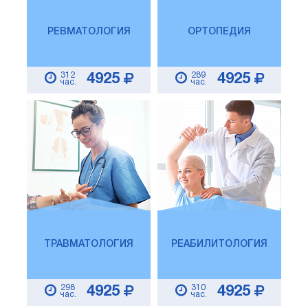
РЕВМАТОЛОГИЯ
ОРТОПЕДИЯ
312
289
4925
4925
час.
час.
ТРАВМАТОЛОГИЯ
РЕАБИЛИТОЛОГИЯ
298
310
4925
4925
час.
час.