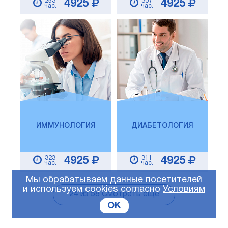
253
307
4925
4925
час.
час.
ИММУНОЛОГИЯ
ДИАБЕТОЛОГИЯ
323
311
4925
4925
час.
час.
Мы обрабатываем данные посетителей
и используем cookies согласно
Условиям
24
из
58
Смотреть еще
OK