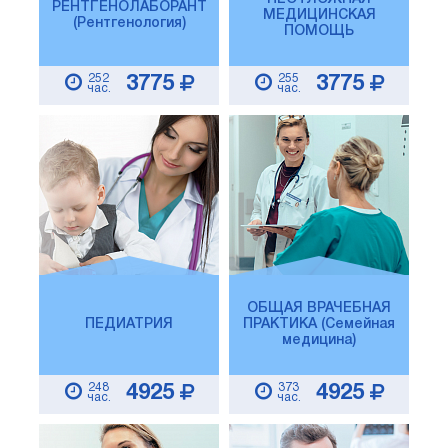
РЕНТГЕНОЛАБОРАНТ
МЕДИЦИНСКАЯ
(Рентгенология)
ПОМОЩЬ
252
255
3775
3775
час.
час.
ОБЩАЯ ВРАЧЕБНАЯ
ПЕДИАТРИЯ
ПРАКТИКА (Семейная
медицина)
248
373
4925
4925
час.
час.