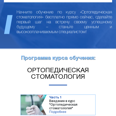
Начните обучение по курсу «Ортопедическая
стоматология» бесплатно прямо сейчас, сделайте
первый шаг на встречу своему успешному
будущему – станьте ценным и
высокооплачиваемым специалистом!
Программа курса обучения:
ОРТОПЕДИЧЕСКАЯ
СТОМАТОЛОГИЯ
Часть 1
Введение в курс
"Ортопедическая
стоматология"
Подробнее