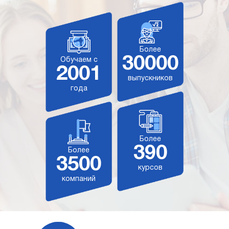
Более
30000
Обучаем с
2001
выпускников
года
Более
390
Более
3500
курсов
компаний