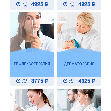
307
307
4925
4925
час.
час.
РЕФЛЕКСОТЕРАПИЯ
ДЕРМАТОЛОГИЯ
254
310
3775
4925
час.
час.