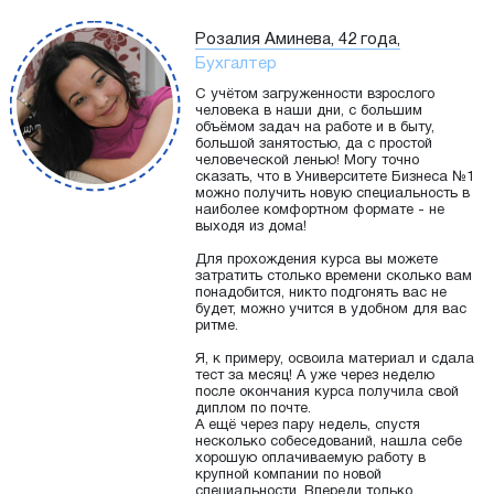
Розалия Аминева, 42 года,
Бухгалтер
С учётом загруженности взрослого
человека в наши дни, с большим
объёмом задач на работе и в быту,
большой занятостью, да с простой
человеческой ленью! Могу точно
сказать, что в Университете Бизнеса №1
можно получить новую специальность в
наиболее комфортном формате - не
выходя из дома!
Для прохождения курса вы можете
затратить столько времени сколько вам
понадобится, никто подгонять вас не
будет, можно учится в удобном для вас
ритме.
Я, к примеру, освоила материал и сдала
тест за месяц! А уже через неделю
после окончания курса получила свой
диплом по почте.
А ещё через пару недель, спустя
несколько собеседований, нашла себе
хорошую оплачиваемую работу в
крупной компании по новой
специальности. Впереди только