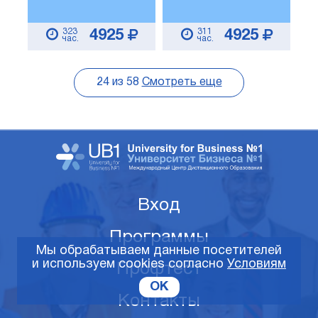
323
311
4925
4925
час.
час.
24
из
58
Смотреть еще
Вход
Программы
Мы обрабатываем данные посетителей
и используем cookies согласно
Условиям
Профтест
OK
Контакты