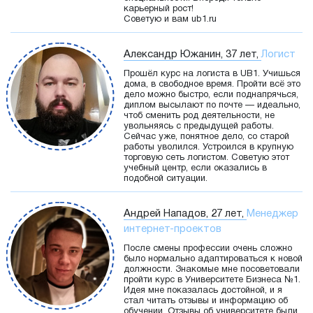
карьерный рост!
Советую и вам ub1.ru
Александр Южанин, 37 лет,
Логист
Прошёл курс на логиста в UB1. Учишься
дома, в свободное время. Пройти всё это
дело можно быстро, если поднапрячься,
диплом высылают по почте — идеально,
чтоб сменить род деятельности, не
увольняясь с предыдущей работы.
Сейчас уже, понятное дело, со старой
работы уволился. Устроился в крупную
торговую сеть логистом. Советую этот
учебный центр, если оказались в
подобной ситуации.
Андрей Нападов, 27 лет,
Менеджер
интернет-проектов
После смены профессии очень сложно
было нормально адаптироваться к новой
должности. Знакомые мне посоветовали
пройти курс в Университете Бизнеса №1.
Идея мне показалась достойной, и я
стал читать отзывы и информацию об
обучении. Отзывы об университете были