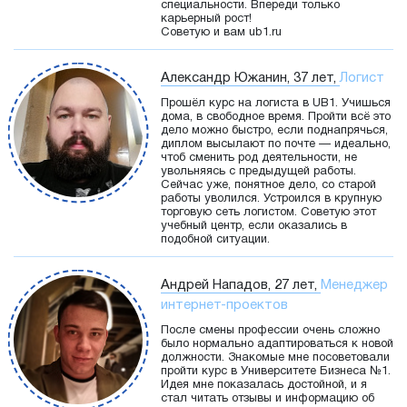
специальности. Впереди только
карьерный рост!
Советую и вам ub1.ru
Александр Южанин, 37 лет,
Логист
Прошёл курс на логиста в UB1. Учишься
дома, в свободное время. Пройти всё это
дело можно быстро, если поднапрячься,
диплом высылают по почте — идеально,
чтоб сменить род деятельности, не
увольняясь с предыдущей работы.
Сейчас уже, понятное дело, со старой
работы уволился. Устроился в крупную
торговую сеть логистом. Советую этот
учебный центр, если оказались в
подобной ситуации.
Андрей Нападов, 27 лет,
Менеджер
интернет-проектов
После смены профессии очень сложно
было нормально адаптироваться к новой
должности. Знакомые мне посоветовали
пройти курс в Университете Бизнеса №1.
Идея мне показалась достойной, и я
стал читать отзывы и информацию об