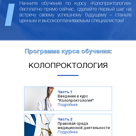
Начните обучение по курсу «Колопроктология»
бесплатно прямо сейчас, сделайте первый шаг на
встречу своему успешному будущему – станьте
ценным и высокооплачиваемым специалистом!
Программа курса обучения:
КОЛОПРОКТОЛОГИЯ
Часть 1
Введение в курс
"Колопроктология"
Подробнее
Часть 2
Правовая среда
медицинской деятельности
Подробнее