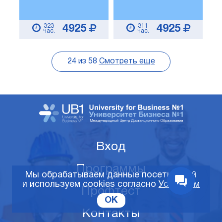
323
311
4925
4925
час.
час.
24
из
58
Смотреть еще
Вход
Программы
Мы обрабатываем данные посетителей
и используем cookies согласно
Условиям
Профтест
OK
Контакты