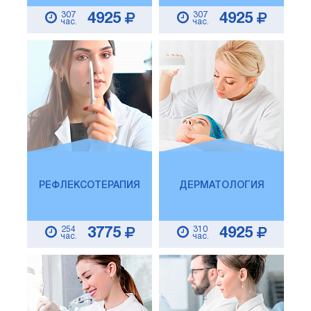
307
307
4925
4925
час.
час.
РЕФЛЕКСОТЕРАПИЯ
ДЕРМАТОЛОГИЯ
254
310
3775
4925
час.
час.