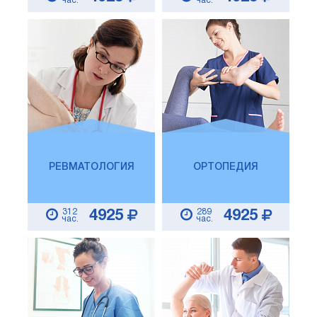
час.
час.
РЕВМАТОЛОГИЯ
ОРТОПЕДИЯ
312
289
4925
4925
час.
час.