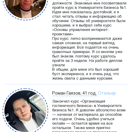
должности. Знакомые мне посоветовали
пройти курс в Университете Бизнеса №1.
Идея мне показалась достойной, и я
стал читать отзывы и информацию об
обучении. Отзывы об университете были
хорошими, и я выбрал себе курс
«Основы управления интернет-
проектами».
Про курс: легко воспринимается даже
самая сложная, на первый взгляд,
информация. Всё подаётся на очень
грамотных примерах. Я со многим уже
был знаком, поэтому курс удалось
пройти за 3 недели. На работе диплом
узнали.
В общем, для меня это был хороший
буст экспириенса, и я очень рад, что
жизнь свела с данными курсами.
Роман Гаязов, 41 год,
Отельер
Закончил курс «Организация
гостиничного бизнеса» в Университете
бизнеса №1. Я доволен абсолютно всем
— начиная от материала до способов
его подачи. Очень удобно учиться
онлайн — остается время на все
остальное. Также меня приятно