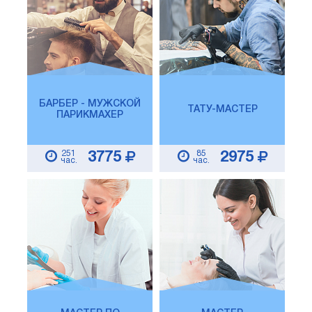
БАРБЕР - МУЖСКОЙ
ТАТУ-МАСТЕР
ПАРИКМАХЕР
251
85
3775
2975
час.
час.