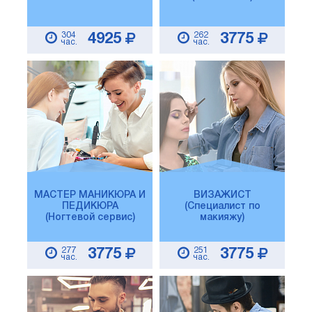
304
262
4925
3775
час.
час.
МАСТЕР МАНИКЮРА И
ВИЗАЖИСТ
ПЕДИКЮРА
(Специалист по
(Ногтевой сервис)
макияжу)
277
251
3775
3775
час.
час.