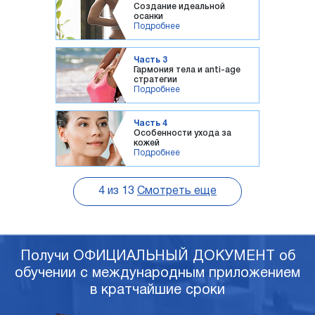
Создание идеальной
осанки
Подробнее
Часть 3
Гармония тела и anti-age
стратегии
Подробнее
Часть 4
Особенности ухода за
кожей
Подробнее
4
из
13
Смотреть еще
Получи ОФИЦИАЛЬНЫЙ ДОКУМЕНТ об
обучении с международным приложением
в кратчайшие сроки