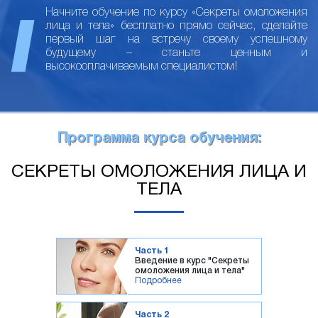
Начните обучение по курсу «Секреты омоложения
лица и тела» бесплатно прямо сейчас, сделайте
первый шаг на встречу своему успешному
будущему – станьте ценным и
высокооплачиваемым специалистом!
Программа курса обучения:
СЕКРЕТЫ ОМОЛОЖЕНИЯ ЛИЦА И
ТЕЛА
Часть 1
Введение в курс "Секреты
омоложения лица и тела"
Подробнее
Часть 2