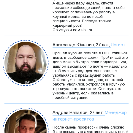
А ещё через пару недель, спустя
несколько собеседований, нашла себе
хорошую оплачиваемую работу в
крупной компании по новой
специальности. Впереди только
карьерный рост!
Советую и вам ub1.ru
Александр Южанин, 37 лет,
Логист
Прошёл курс на логиста в UB1. Учишься
дома, в свободное время. Пройти всё это
дело можно быстро, если поднапрячься,
диплом высылают по почте — идеально,
чтоб сменить род деятельности, не
увольняясь с предыдущей работы.
Сейчас уже, понятное дело, со старой
работы уволился. Устроился в крупную
торговую сеть логистом. Советую этот
учебный центр, если оказались в
подобной ситуации.
Андрей Нападов, 27 лет,
Менеджер
интернет-проектов
После смены профессии очень сложно
было нормально адаптироваться к новой