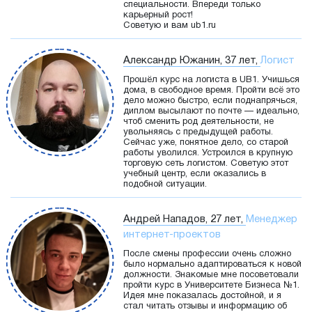
специальности. Впереди только
карьерный рост!
Советую и вам ub1.ru
Александр Южанин, 37 лет,
Логист
Прошёл курс на логиста в UB1. Учишься
дома, в свободное время. Пройти всё это
дело можно быстро, если поднапрячься,
диплом высылают по почте — идеально,
чтоб сменить род деятельности, не
увольняясь с предыдущей работы.
Сейчас уже, понятное дело, со старой
работы уволился. Устроился в крупную
торговую сеть логистом. Советую этот
учебный центр, если оказались в
подобной ситуации.
Андрей Нападов, 27 лет,
Менеджер
интернет-проектов
После смены профессии очень сложно
было нормально адаптироваться к новой
должности. Знакомые мне посоветовали
пройти курс в Университете Бизнеса №1.
Идея мне показалась достойной, и я
стал читать отзывы и информацию об