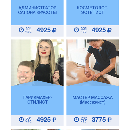
АДМИНИСТРАТОР
КОСМЕТОЛОГ-
САЛОНА КРАСОТЫ
ЭСТЕТИСТ
324
305
4925
4925
час.
час.
ПАРИКМАХЕР-
МАСТЕР МАССАЖА
СТИЛИСТ
(Массажист)
304
262
4925
3775
час.
час.