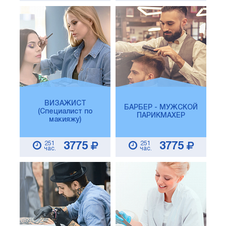
ВИЗАЖИСТ
БАРБЕР - МУЖСКОЙ
(Специалист по
ПАРИКМАХЕР
макияжу)
251
251
3775
3775
час.
час.