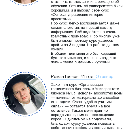
стал читать отзывы и информацию об
обучении. Отзывы об университете были
хорошими, и я выбрал себе курс
«Основы управления интернет-
проектами».
Про курс: легко воспринимается даже
самая сложная, на первый взгляд,
информация. Всё подаётся на очень
грамотных примерах. Я со многим уже
был знаком, поэтому курс удалось
пройти за 3 недели. На работе диплом
узнали.
В общем, для меня это был хороший
буст экспириенса, и я очень рад, что
жизнь свела с данными курсами.
Роман Гаязов, 41 год,
Отельер
Закончил курс «Организация
гостиничного бизнеса» в Университете
бизнеса №1. Я доволен абсолютно всем
— начиная от материала до способов
его подачи. Очень удобно учиться
онлайн — остается время на все
остальное. Также меня приятно
порадовало время на прохождение
курса. С дипломом не подкачали,
благодаря курсу удалось повысить
собственную эффективность и сделать