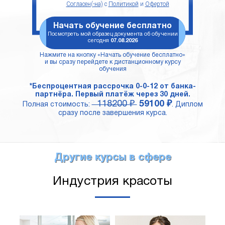
Согласен(-на)
с
Политикой
и
Офертой
Начать обучение бесплатно
Посмотреть мой образец документа об обучении
сегодня
07.08.2026
Нажмите на кнопку «Начать обучение бесплатно»
и вы сразу перейдете к дистанционному курсу
обучения
*Беспроцентная рассрочка 0-0-12 от банка-
партнёра. Первый платёж через 30 дней.
118200 ₽
59100 ₽
Полная стоимость:
. Диплом
сразу после завершения курса.
Другие курсы в сфере
Индустрия красоты