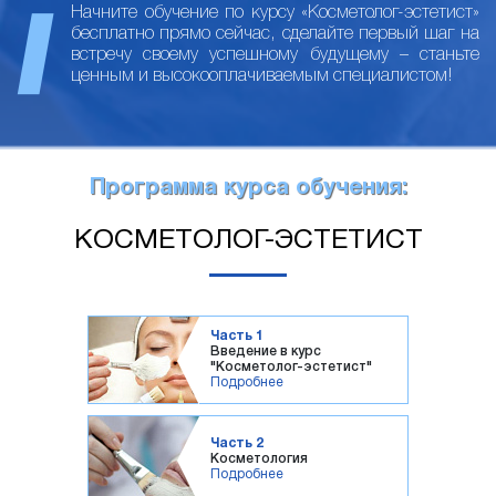
Начните обучение по курсу «Косметолог-эстетист»
бесплатно прямо сейчас, сделайте первый шаг на
встречу своему успешному будущему – станьте
ценным и высокооплачиваемым специалистом!
Программа курса обучения:
КОСМЕТОЛОГ-ЭСТЕТИСТ
Часть 1
Введение в курс
"Косметолог-эстетист"
Подробнее
Часть 2
Косметология
Подробнее