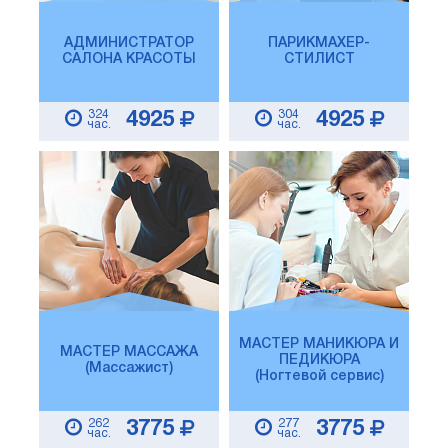
АДМИНИСТРАТОР
ПАРИКМАХЕР-
САЛОНА КРАСОТЫ
СТИЛИСТ
324
304
4925
4925
час.
час.
МАСТЕР МАНИКЮРА И
МАСТЕР МАССАЖА
ПЕДИКЮРА
(Массажист)
(Ногтевой сервис)
262
277
3775
3775
час.
час.