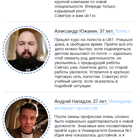
крупной компании по новой
специальности. Впереди только
карьерный рост!
Советую и вам ub1.ru
Александр Южанин, 37 лет,
Логист
Прошёл курс на логиста в UB1. Учишься
дома, в свободное время. Пройти всё это
дело можно быстро, если поднапрячься,
диплом высылают по почте — идеально,
чтоб сменить род деятельности, не
увольняясь с предыдущей работы.
Сейчас уже, понятное дело, со старой
работы уволился. Устроился в крупную
торговую сеть логистом. Советую этот
учебный центр, если оказались в
подобной ситуации.
Андрей Нападов, 27 лет,
Менеджер
интернет-проектов
После смены профессии очень сложно
было нормально адаптироваться к новой
должности. Знакомые мне посоветовали
пройти курс в Университете Бизнеса №1.
Идея мне показалась достойной, и я