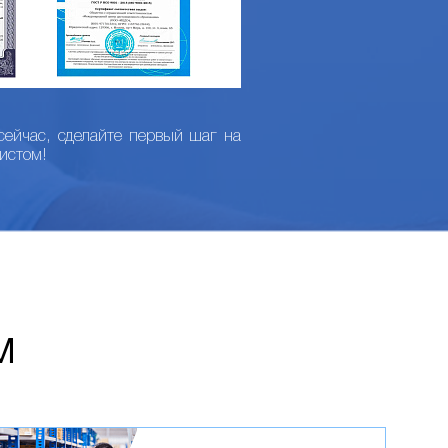
сейчас, сделайте первый шаг на
истом!
М