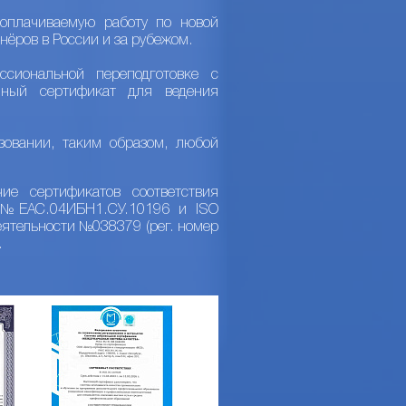
оплачиваемую работу по новой
нёров в России и за рубежом.
сиональной переподготовке с
нный сертификат для ведения
зовании, таким образом, любой
ие сертификатов соответствия
Р №ЕАС.04ИБН1.СУ.10196 и ISO
ятельности №038379 (рег. номер
.