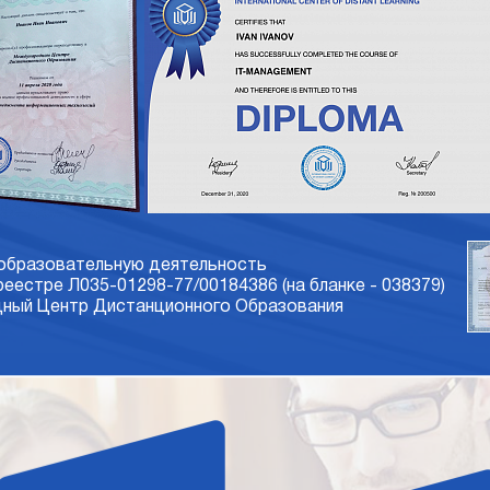
 образовательную деятельность
 реестре Л035-01298-77/00184386 (на бланке - 038379)
ый Центр Дистанционного Образования