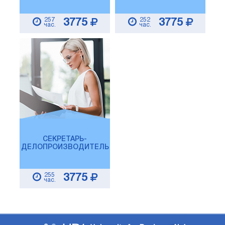
257
252
3775
3775
час.
час.
СЕКРЕТАРЬ-
ДЕЛОПРОИЗВОДИТЕЛЬ
255
3775
час.