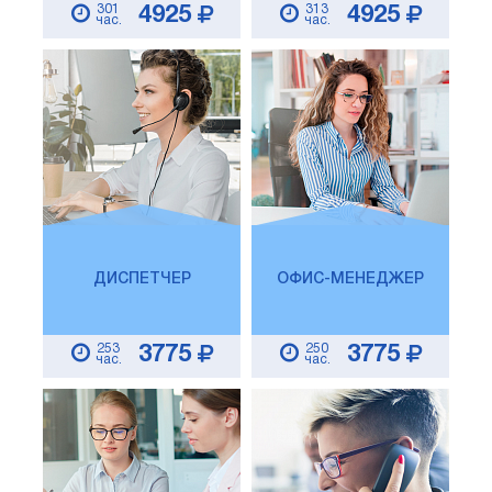
301
313
4925
4925
час.
час.
ДИСПЕТЧЕР
ОФИС-МЕНЕДЖЕР
253
250
3775
3775
час.
час.