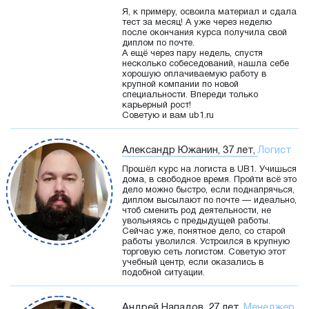
Я, к примеру, освоила материал и сдала
тест за месяц! А уже через неделю
после окончания курса получила свой
диплом по почте.
А ещё через пару недель, спустя
несколько собеседований, нашла себе
хорошую оплачиваемую работу в
крупной компании по новой
специальности. Впереди только
карьерный рост!
Советую и вам ub1.ru
Александр Южанин, 37 лет,
Логист
Прошёл курс на логиста в UB1. Учишься
дома, в свободное время. Пройти всё это
дело можно быстро, если поднапрячься,
диплом высылают по почте — идеально,
чтоб сменить род деятельности, не
увольняясь с предыдущей работы.
Сейчас уже, понятное дело, со старой
работы уволился. Устроился в крупную
торговую сеть логистом. Советую этот
учебный центр, если оказались в
подобной ситуации.
Андрей Нападов, 27 лет,
Менеджер