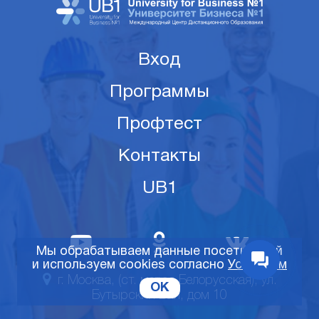
Вход
Программы
Профтест
Контакты
UB1
Мы обрабатываем данные посетителей
и используем cookies согласно
Условиям
г. Москва, (ст. метро Белорусская), ул.
OK
Бутырский Вал, дом 10