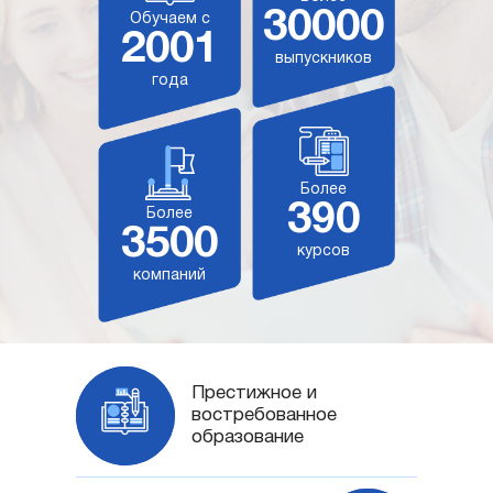
30000
Обучаем с
2001
выпускников
года
Более
390
Более
3500
курсов
компаний
Престижное и
востребованное
образование