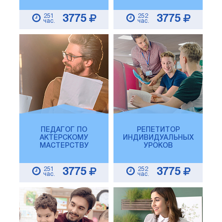
251
252
3775
3775
час.
час.
ПЕДАГОГ ПО
РЕПЕТИТОР
АКТЕРСКОМУ
ИНДИВИДУАЛЬНЫХ
МАСТЕРСТВУ
УРОКОВ
251
252
3775
3775
час.
час.