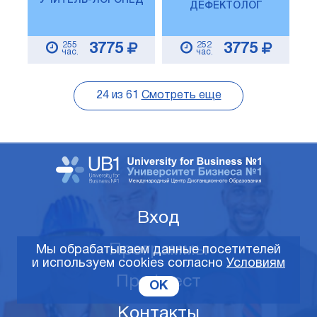
УЧИТЕЛЬ-ЛОГОПЕД
ДЕФЕКТОЛОГ
255
252
3775
3775
час.
час.
24
из
61
Смотреть еще
Вход
Программы
Мы обрабатываем данные посетителей
и используем cookies согласно
Условиям
Профтест
OK
Контакты