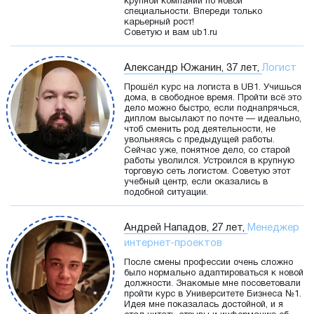
крупной компании по новой
специальности. Впереди только
карьерный рост!
Советую и вам ub1.ru
Александр Южанин, 37 лет,
Логист
Прошёл курс на логиста в UB1. Учишься
дома, в свободное время. Пройти всё это
дело можно быстро, если поднапрячься,
диплом высылают по почте — идеально,
чтоб сменить род деятельности, не
увольняясь с предыдущей работы.
Сейчас уже, понятное дело, со старой
работы уволился. Устроился в крупную
торговую сеть логистом. Советую этот
учебный центр, если оказались в
подобной ситуации.
Андрей Нападов, 27 лет,
Менеджер
интернет-проектов
После смены профессии очень сложно
было нормально адаптироваться к новой
должности. Знакомые мне посоветовали
пройти курс в Университете Бизнеса №1.
Идея мне показалась достойной, и я