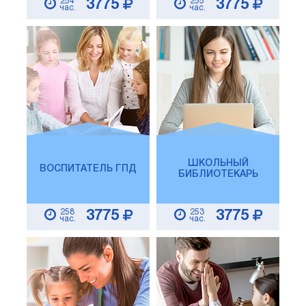
254
255
3775
3775
час.
час.
ШКОЛЬНЫЙ
ВОСПИТАТЕЛЬ ГПД
БИБЛИОТЕКАРЬ
258
253
3775
3775
час.
час.