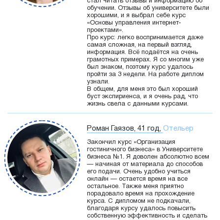
стал читать отзывы и информацию об
обучении. Отзывы об университете были
хорошими, и я выбрал себе курс
«Основы управления интернет-
проектами».
Про курс: легко воспринимается даже
самая сложная, на первый взгляд,
информация. Всё подаётся на очень
грамотных примерах. Я со многим уже
был знаком, поэтому курс удалось
пройти за 3 недели. На работе диплом
узнали.
В общем, для меня это был хороший
буст экспириенса, и я очень рад, что
жизнь свела с данными курсами.
Роман Гаязов, 41 год,
Отельер
Закончил курс «Организация
гостиничного бизнеса» в Университете
бизнеса №1. Я доволен абсолютно всем
— начиная от материала до способов
его подачи. Очень удобно учиться
онлайн — остается время на все
остальное. Также меня приятно
порадовало время на прохождение
курса. С дипломом не подкачали,
благодаря курсу удалось повысить
собственную эффективность и сделать