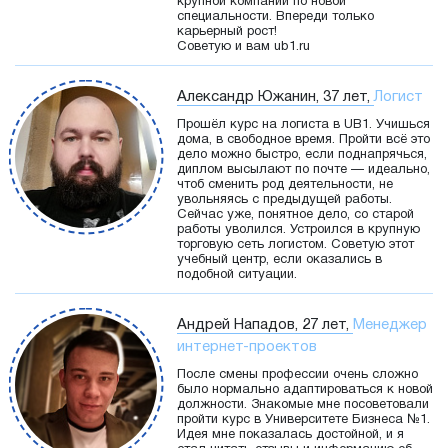
крупной компании по новой
специальности. Впереди только
карьерный рост!
Советую и вам ub1.ru
Александр Южанин, 37 лет,
Логист
Прошёл курс на логиста в UB1. Учишься
дома, в свободное время. Пройти всё это
дело можно быстро, если поднапрячься,
диплом высылают по почте — идеально,
чтоб сменить род деятельности, не
увольняясь с предыдущей работы.
Сейчас уже, понятное дело, со старой
работы уволился. Устроился в крупную
торговую сеть логистом. Советую этот
учебный центр, если оказались в
подобной ситуации.
Андрей Нападов, 27 лет,
Менеджер
интернет-проектов
После смены профессии очень сложно
было нормально адаптироваться к новой
должности. Знакомые мне посоветовали
пройти курс в Университете Бизнеса №1.
Идея мне показалась достойной, и я