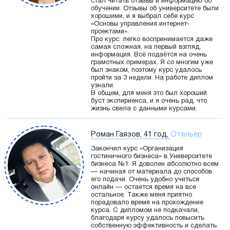
стал читать отзывы и информацию об
обучении. Отзывы об университете были
хорошими, и я выбрал себе курс
«Основы управления интернет-
проектами».
Про курс: легко воспринимается даже
самая сложная, на первый взгляд,
информация. Всё подаётся на очень
грамотных примерах. Я со многим уже
был знаком, поэтому курс удалось
пройти за 3 недели. На работе диплом
узнали.
В общем, для меня это был хороший
буст экспириенса, и я очень рад, что
жизнь свела с данными курсами.
Роман Гаязов, 41 год,
Отельер
Закончил курс «Организация
гостиничного бизнеса» в Университете
бизнеса №1. Я доволен абсолютно всем
— начиная от материала до способов
его подачи. Очень удобно учиться
онлайн — остается время на все
остальное. Также меня приятно
порадовало время на прохождение
курса. С дипломом не подкачали,
благодаря курсу удалось повысить
собственную эффективность и сделать