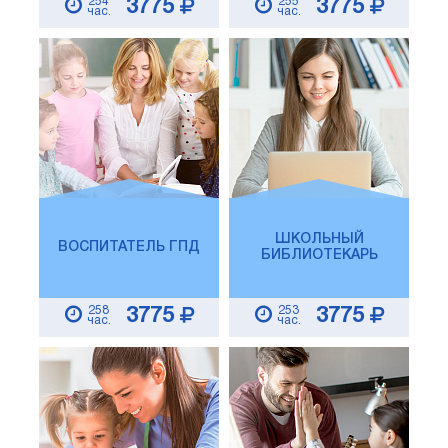
254
255
3775
3775
час.
час.
ШКОЛЬНЫЙ
ВОСПИТАТЕЛЬ ГПД
БИБЛИОТЕКАРЬ
258
253
3775
3775
час.
час.