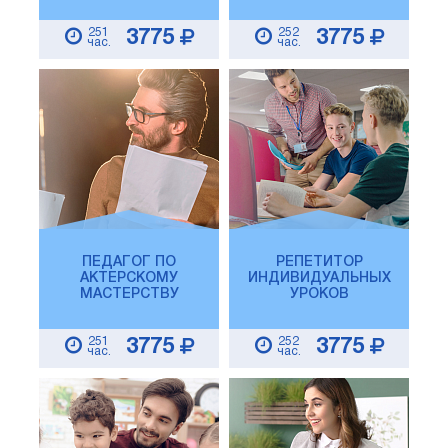
251
252
3775
3775
час.
час.
ПЕДАГОГ ПО
РЕПЕТИТОР
АКТЕРСКОМУ
ИНДИВИДУАЛЬНЫХ
МАСТЕРСТВУ
УРОКОВ
251
252
3775
3775
час.
час.