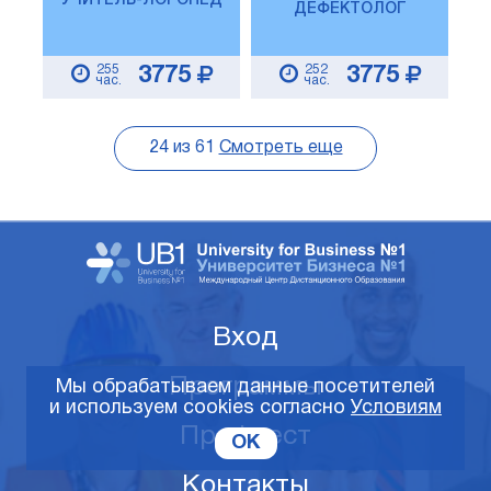
УЧИТЕЛЬ-ЛОГОПЕД
ДЕФЕКТОЛОГ
255
252
3775
3775
час.
час.
24
из
61
Смотреть еще
Вход
Программы
Мы обрабатываем данные посетителей
и используем cookies согласно
Условиям
Профтест
OK
Контакты