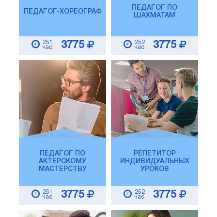
ПЕДАГОГ ПО
ПЕДАГОГ-ХОРЕОГРАФ
ШАХМАТАМ
251
252
3775
3775
час.
час.
ПЕДАГОГ ПО
РЕПЕТИТОР
АКТЕРСКОМУ
ИНДИВИДУАЛЬНЫХ
МАСТЕРСТВУ
УРОКОВ
251
252
3775
3775
час.
час.