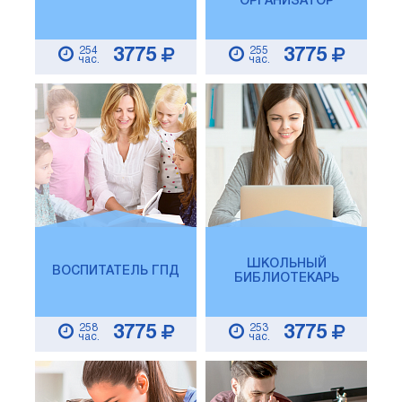
ОРГАНИЗАТОР
254
255
3775
3775
час.
час.
ШКОЛЬНЫЙ
ВОСПИТАТЕЛЬ ГПД
БИБЛИОТЕКАРЬ
258
253
3775
3775
час.
час.