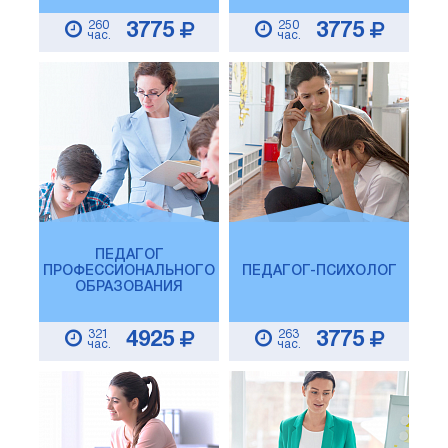
260
250
3775
3775
час.
час.
ПЕДАГОГ
ПРОФЕССИОНАЛЬНОГО
ПЕДАГОГ-ПСИХОЛОГ
ОБРАЗОВАНИЯ
321
263
4925
3775
час.
час.