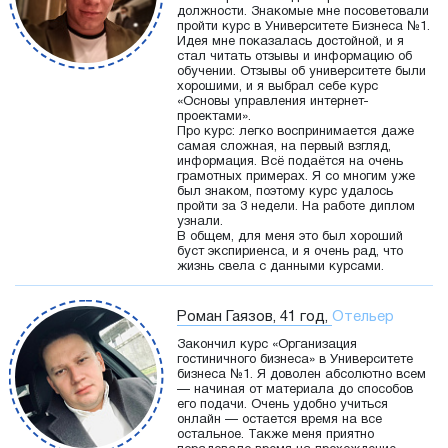
должности. Знакомые мне посоветовали
пройти курс в Университете Бизнеса №1.
Идея мне показалась достойной, и я
стал читать отзывы и информацию об
обучении. Отзывы об университете были
хорошими, и я выбрал себе курс
«Основы управления интернет-
проектами».
Про курс: легко воспринимается даже
самая сложная, на первый взгляд,
информация. Всё подаётся на очень
грамотных примерах. Я со многим уже
был знаком, поэтому курс удалось
пройти за 3 недели. На работе диплом
узнали.
В общем, для меня это был хороший
буст экспириенса, и я очень рад, что
жизнь свела с данными курсами.
Роман Гаязов, 41 год,
Отельер
Закончил курс «Организация
гостиничного бизнеса» в Университете
бизнеса №1. Я доволен абсолютно всем
— начиная от материала до способов
его подачи. Очень удобно учиться
онлайн — остается время на все
остальное. Также меня приятно