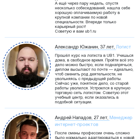
А ещё через пару недель, спустя
несколько собеседований, нашла себе
хорошую оплачиваемую работу в
крупной компании по новой
специальности. Впереди только
карьерный рост!
Советую и вам ub1.ru
Александр Южанин, 37 лет,
Логист
Прошёл курс на логиста в UB1. Учишься
дома, в свободное время. Пройти всё это
дело можно быстро, если поднапрячься,
диплом высылают по почте — идеально,
чтоб сменить род деятельности, не
увольняясь с предыдущей работы.
Сейчас уже, понятное дело, со старой
работы уволился. Устроился в крупную
торговую сеть логистом. Советую этот
учебный центр, если оказались в
подобной ситуации.
Андрей Нападов, 27 лет,
Менеджер
интернет-проектов
После смены профессии очень сложно
было нормально адаптироваться к новой