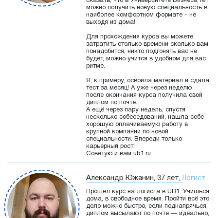
сказать, что в Университете Бизнеса №1
можно получить новую специальность в
наиболее комфортном формате - не
выходя из дома!
Для прохождения курса вы можете
затратить столько времени сколько вам
понадобится, никто подгонять вас не
будет, можно учится в удобном для вас
ритме.
Я, к примеру, освоила материал и сдала
тест за месяц! А уже через неделю
после окончания курса получила свой
диплом по почте.
А ещё через пару недель, спустя
несколько собеседований, нашла себе
хорошую оплачиваемую работу в
крупной компании по новой
специальности. Впереди только
карьерный рост!
Советую и вам ub1.ru
Александр Южанин, 37 лет,
Логист
Прошёл курс на логиста в UB1. Учишься
дома, в свободное время. Пройти всё это
дело можно быстро, если поднапрячься,
диплом высылают по почте — идеально,