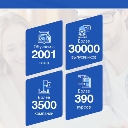
Более
30000
Обучаем с
2001
выпускников
года
Более
390
Более
3500
курсов
компаний