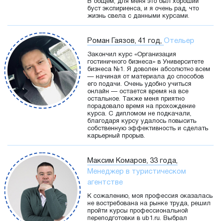
В общем, для меня это был хороший
буст экспириенса, и я очень рад, что
жизнь свела с данными курсами.
Роман Гаязов, 41 год,
Отельер
Закончил курс «Организация
гостиничного бизнеса» в Университете
бизнеса №1. Я доволен абсолютно всем
— начиная от материала до способов
его подачи. Очень удобно учиться
онлайн — остается время на все
остальное. Также меня приятно
порадовало время на прохождение
курса. С дипломом не подкачали,
благодаря курсу удалось повысить
собственную эффективность и сделать
карьерный прорыв.
Максим Комаров, 33 года,
Менеджер в туристическом
агентстве
К сожалению, моя профессия оказалась
не востребована на рынке труда, решил
пройти курсы профессиональной
переподготовки в ub1.ru. Выбрал