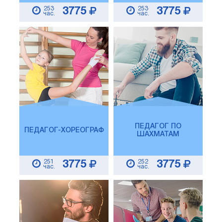
253
253
3775
3775
час.
час.
ПЕДАГОГ ПО
ПЕДАГОГ-ХОРЕОГРАФ
ШАХМАТАМ
251
252
3775
3775
час.
час.