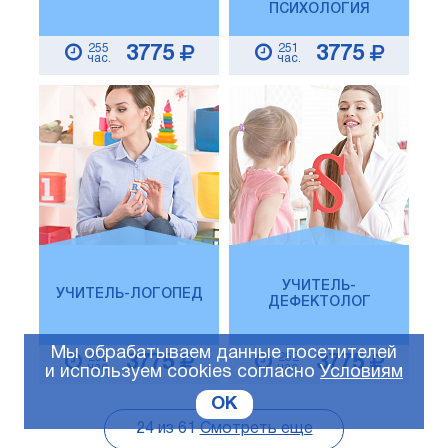
ПСИХОЛОГИЯ
255
251
3775
3775
час.
час.
УЧИТЕЛЬ-
УЧИТЕЛЬ-ЛОГОПЕД
ДЕФЕКТОЛОГ
Мы обрабатываем данные посетителей
255
252
3775
3775
час.
час.
и используем cookies согласно
Условиям
OK
24
из
61
Смотреть еще