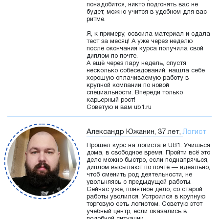
понадобится, никто подгонять вас не
будет, можно учится в удобном для вас
ритме.
Я, к примеру, освоила материал и сдала
тест за месяц! А уже через неделю
после окончания курса получила свой
диплом по почте.
А ещё через пару недель, спустя
несколько собеседований, нашла себе
хорошую оплачиваемую работу в
крупной компании по новой
специальности. Впереди только
карьерный рост!
Советую и вам ub1.ru
Александр Южанин, 37 лет,
Логист
Прошёл курс на логиста в UB1. Учишься
дома, в свободное время. Пройти всё это
дело можно быстро, если поднапрячься,
диплом высылают по почте — идеально,
чтоб сменить род деятельности, не
увольняясь с предыдущей работы.
Сейчас уже, понятное дело, со старой
работы уволился. Устроился в крупную
торговую сеть логистом. Советую этот
учебный центр, если оказались в