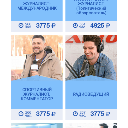
ЖУРНАЛИСТ-
ЖУРНАЛИСТ
МЕЖДУНАРОДНИК
(Политический
обозреватель)
266
334
3775
4925
час.
час.
СПОРТИВНЫЙ
ЖУРНАЛИСТ,
РАДИОВЕДУЩИЙ
КОММЕНТАТОР
266
267
3775
3775
час.
час.