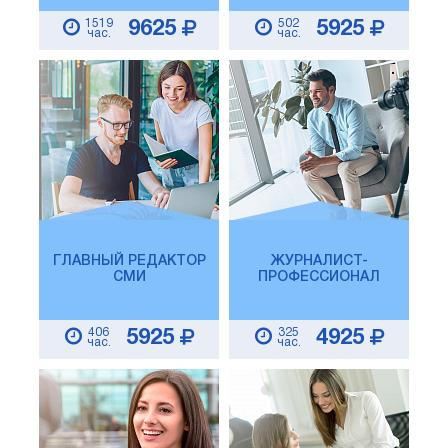
1519
502
9625
5925
час.
час.
ГЛАВНЫЙ РЕДАКТОР
ЖУРНАЛИСТ-
СМИ
ПРОФЕССИОНАЛ
406
325
5925
4925
час.
час.