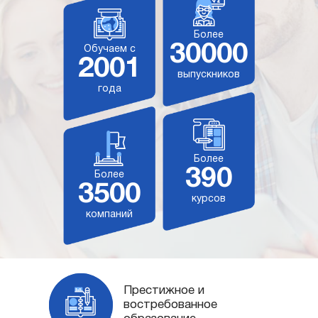
Более
30000
Обучаем с
2001
выпускников
года
Более
390
Более
3500
курсов
компаний
Престижное и
востребованное