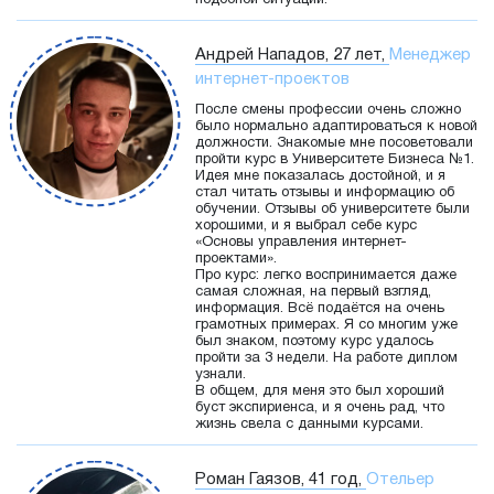
подобной ситуации.
Андрей Нападов, 27 лет,
Менеджер
интернет-проектов
После смены профессии очень сложно
было нормально адаптироваться к новой
должности. Знакомые мне посоветовали
пройти курс в Университете Бизнеса №1.
Идея мне показалась достойной, и я
стал читать отзывы и информацию об
обучении. Отзывы об университете были
хорошими, и я выбрал себе курс
«Основы управления интернет-
проектами».
Про курс: легко воспринимается даже
самая сложная, на первый взгляд,
информация. Всё подаётся на очень
грамотных примерах. Я со многим уже
был знаком, поэтому курс удалось
пройти за 3 недели. На работе диплом
узнали.
В общем, для меня это был хороший
буст экспириенса, и я очень рад, что
жизнь свела с данными курсами.
Роман Гаязов, 41 год,
Отельер