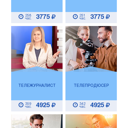
258
251
3775
3775
час.
час.
ТЕЛЕЖУРНАЛИСТ
ТЕЛЕПРОДЮСЕР
359
342
4925
4925
час.
час.