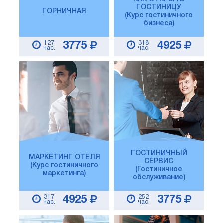
ГОСТИНИЦУ
ГОРНИЧНАЯ
(Курс гостиничного
бизнеса)
127
318
3775
4925
час.
час.
ГОСТИНИЧНЫЙ
МАРКЕТИНГ ОТЕЛЯ
СЕРВИС
(Курс гостиничного
(Гостиничное
маркетинга)
обслуживание)
317
252
4925
3775
час.
час.