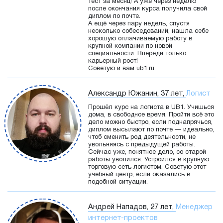
тест за месяц! А уже через неделю
после окончания курса получила свой
диплом по почте.
А ещё через пару недель, спустя
несколько собеседований, нашла себе
хорошую оплачиваемую работу в
крупной компании по новой
специальности. Впереди только
карьерный рост!
Советую и вам ub1.ru
Александр Южанин, 37 лет,
Логист
Прошёл курс на логиста в UB1. Учишься
дома, в свободное время. Пройти всё это
дело можно быстро, если поднапрячься,
диплом высылают по почте — идеально,
чтоб сменить род деятельности, не
увольняясь с предыдущей работы.
Сейчас уже, понятное дело, со старой
работы уволился. Устроился в крупную
торговую сеть логистом. Советую этот
учебный центр, если оказались в
подобной ситуации.
Андрей Нападов, 27 лет,
Менеджер
интернет-проектов