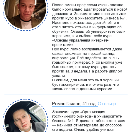
После смены профессии очень сложно
было нормально адаптироваться к новой
должности. Знакомые мне посоветовали
пройти курс в Университете Бизнеса №1.
Идея мне показалась достойной, и я
стал читать отзывы и информацию об
обучении. Отзывы об университете были
хорошими, и я выбрал себе курс
«Основы управления интернет-
проектами».
Про курс: легко воспринимается даже
самая сложная, на первый взгляд,
информация. Всё подаётся на очень
грамотных примерах. Я со многим уже
был знаком, поэтому курс удалось
пройти за 3 недели. На работе диплом
узнали.
В общем, для меня это был хороший
буст экспириенса, и я очень рад, что
жизнь свела с данными курсами.
Роман Гаязов, 41 год,
Отельер
Закончил курс «Организация
гостиничного бизнеса» в Университете
бизнеса №1. Я доволен абсолютно всем
— начиная от материала до способов
его подачи. Очень удобно учиться