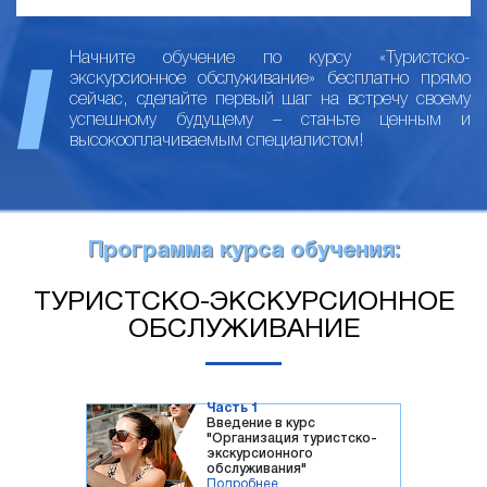
Начните обучение по курсу «Туристско-
экскурсионное обслуживание» бесплатно прямо
сейчас, сделайте первый шаг на встречу своему
успешному будущему – станьте ценным и
высокооплачиваемым специалистом!
Программа курса обучения:
ТУРИСТСКО-ЭКСКУРСИОННОЕ
ОБСЛУЖИВАНИЕ
Часть 1
Введение в курс
"Организация туристско-
экскурсионного
обслуживания"
Подробнее