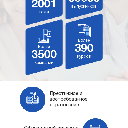
2001
выпускников
года
Более
390
Более
3500
курсов
компаний
Престижное и
востребованное
образование