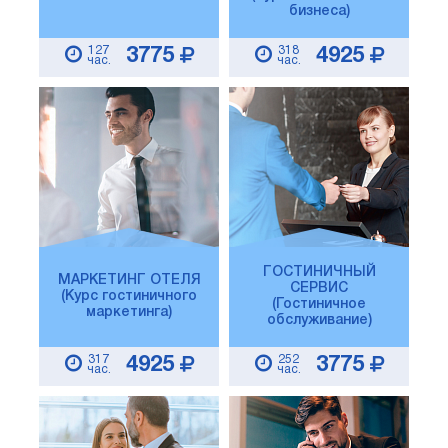
бизнеса)
127
318
3775
4925
час.
час.
ГОСТИНИЧНЫЙ
МАРКЕТИНГ ОТЕЛЯ
СЕРВИС
(Курс гостиничного
(Гостиничное
маркетинга)
обслуживание)
317
252
4925
3775
час.
час.