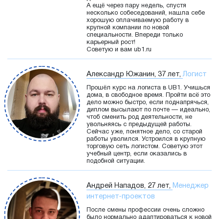
А ещё через пару недель, спустя
несколько собеседований, нашла себе
хорошую оплачиваемую работу в
крупной компании по новой
специальности. Впереди только
карьерный рост!
Советую и вам ub1.ru
Александр Южанин, 37 лет,
Логист
Прошёл курс на логиста в UB1. Учишься
дома, в свободное время. Пройти всё это
дело можно быстро, если поднапрячься,
диплом высылают по почте — идеально,
чтоб сменить род деятельности, не
увольняясь с предыдущей работы.
Сейчас уже, понятное дело, со старой
работы уволился. Устроился в крупную
торговую сеть логистом. Советую этот
учебный центр, если оказались в
подобной ситуации.
Андрей Нападов, 27 лет,
Менеджер
интернет-проектов
После смены профессии очень сложно
было нормально адаптироваться к новой