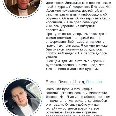
должности. Знакомые мне посоветовали
пройти курс в Университете Бизнеса №1.
Идея мне показалась достойной, и я
стал читать отзывы и информацию об
обучении. Отзывы об университете были
хорошими, и я выбрал себе курс
«Основы управления интернет-
проектами».
Про курс: легко воспринимается даже
самая сложная, на первый взгляд,
информация. Всё подаётся на очень
грамотных примерах. Я со многим уже
был знаком, поэтому курс удалось
пройти за 3 недели. На работе диплом
узнали.
В общем, для меня это был хороший
буст экспириенса, и я очень рад, что
жизнь свела с данными курсами.
Роман Гаязов, 41 год,
Отельер
Закончил курс «Организация
гостиничного бизнеса» в Университете
бизнеса №1. Я доволен абсолютно всем
— начиная от материала до способов
его подачи. Очень удобно учиться
онлайн — остается время на все
остальное. Также меня приятно