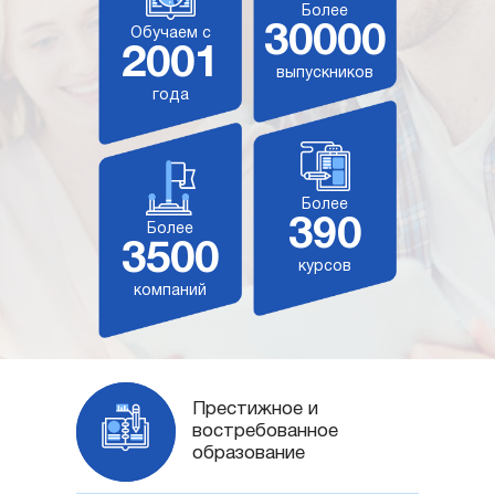
Более
30000
Обучаем с
2001
выпускников
года
Более
390
Более
3500
курсов
компаний
Престижное и
востребованное
образование