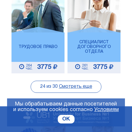
СПЕЦИАЛИСТ
ТРУДОВОЕ ПРАВО
ДОГОВОРНОГО
ОТДЕЛА
264
261
3775
3775
час.
час.
24
из
30
Смотреть еще
Мы обрабатываем данные посетителей
и используем cookies согласно
Условиям
OK