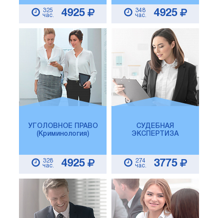
325
348
4925
4925
час.
час.
УГОЛОВНОЕ ПРАВО
СУДЕБНАЯ
(Криминология)
ЭКСПЕРТИЗА
328
274
4925
3775
час.
час.