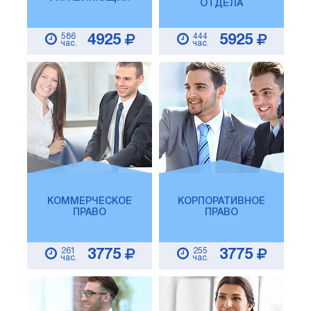
ОТДЕЛА
586
444
4925
5925
час.
час.
КОММЕРЧЕСКОЕ
КОРПОРАТИВНОЕ
ПРАВО
ПРАВО
261
255
3775
3775
час.
час.