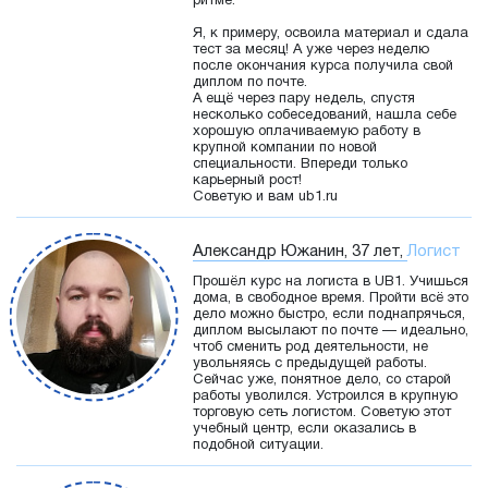
ритме.
Я, к примеру, освоила материал и сдала
тест за месяц! А уже через неделю
после окончания курса получила свой
диплом по почте.
А ещё через пару недель, спустя
несколько собеседований, нашла себе
хорошую оплачиваемую работу в
крупной компании по новой
специальности. Впереди только
карьерный рост!
Советую и вам ub1.ru
Александр Южанин, 37 лет,
Логист
Прошёл курс на логиста в UB1. Учишься
дома, в свободное время. Пройти всё это
дело можно быстро, если поднапрячься,
диплом высылают по почте — идеально,
чтоб сменить род деятельности, не
увольняясь с предыдущей работы.
Сейчас уже, понятное дело, со старой
работы уволился. Устроился в крупную
торговую сеть логистом. Советую этот
учебный центр, если оказались в
подобной ситуации.