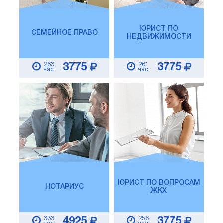
ЮРИСТ ПО
СЕМЕЙНОЕ ПРАВО
НЕДВИЖИМОСТИ
263
261
3775
3775
час.
час.
ЮРИСТ ПО ВОПРОСАМ
НОТАРИУС
ЖКХ
333
256
4925
3775