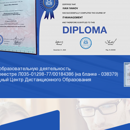
 образовательную деятельность
 реестре Л035-01298-77/00184386 (на бланке - 038379)
ый Центр Дистанционного Образования