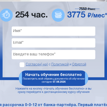
7550
₽/мес
254 час.
3775
₽/мес
Согласен(-на)
с
Политикой
и
Офертой
Начать обучение бесплатно
Посмотреть мой образец документа об обучении
сегодня
07.08.2026
Нажмите на кнопку «Начать обучение бесплатно» и вы
сразу перейдете к дистанционному курсу обучения
 рассрочка 0-0-12 от банка-партнёра. Первый платёж