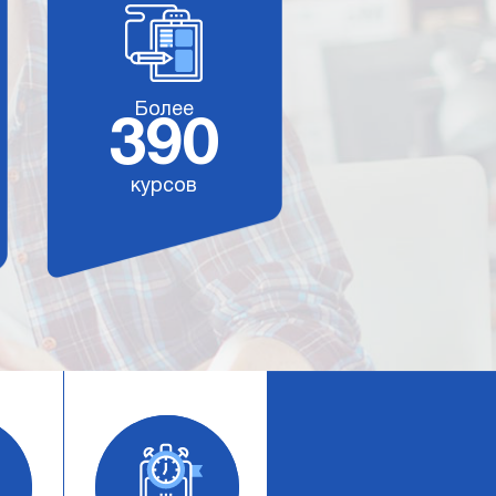
Более
390
курсов