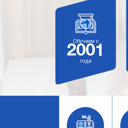
Обучаем с
2001
года