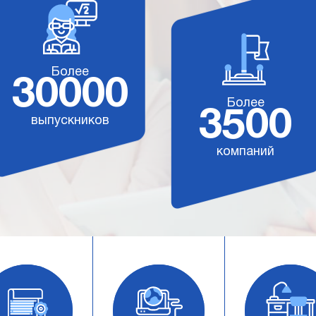
Более
30000
Более
3500
выпускников
компаний