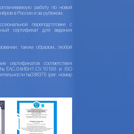
оплачиваемую работу по новой
нёров в России и за рубежом.
сиональной переподготовке с
нный сертификат для ведения
зовании, таким образом, любой
ие сертификатов соответствия
Р №ЕАС.04ИБН1.СУ.10196 и ISO
ятельности №038379 (рег. номер
.