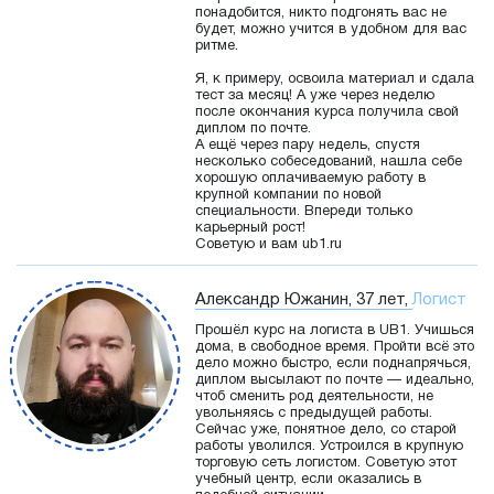
понадобится, никто подгонять вас не
будет, можно учится в удобном для вас
ритме.
Я, к примеру, освоила материал и сдала
тест за месяц! А уже через неделю
после окончания курса получила свой
диплом по почте.
А ещё через пару недель, спустя
несколько собеседований, нашла себе
хорошую оплачиваемую работу в
крупной компании по новой
специальности. Впереди только
карьерный рост!
Советую и вам ub1.ru
Александр Южанин, 37 лет,
Логист
Прошёл курс на логиста в UB1. Учишься
дома, в свободное время. Пройти всё это
дело можно быстро, если поднапрячься,
диплом высылают по почте — идеально,
чтоб сменить род деятельности, не
увольняясь с предыдущей работы.
Сейчас уже, понятное дело, со старой
работы уволился. Устроился в крупную
торговую сеть логистом. Советую этот
учебный центр, если оказались в