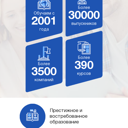
Более
30000
Обучаем с
2001
выпускников
года
Более
390
Более
3500
курсов
компаний
Престижное и
востребованное
образование