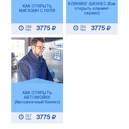
КЛИНИНГ-БИЗНЕС (Как
КАК ОТКРЫТЬ
открыть клининг-
МАГАЗИН С НУЛЯ
сервис)
268
255
3775
3775
час.
час.
КАК ОТКРЫТЬ
АВТОМОЙКУ
(Автомоечный бизнес)
257
3775
час.