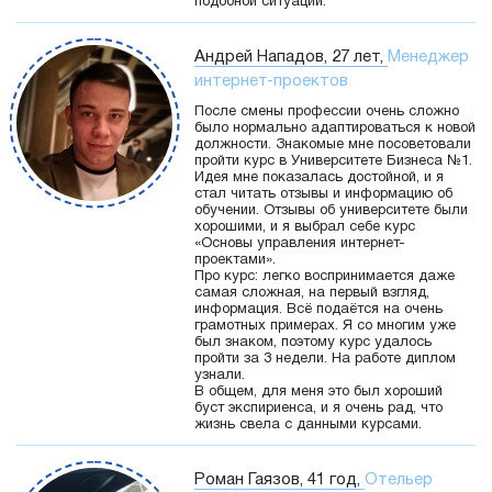
подобной ситуации.
Андрей Нападов, 27 лет,
Менеджер
интернет-проектов
После смены профессии очень сложно
было нормально адаптироваться к новой
должности. Знакомые мне посоветовали
пройти курс в Университете Бизнеса №1.
Идея мне показалась достойной, и я
стал читать отзывы и информацию об
обучении. Отзывы об университете были
хорошими, и я выбрал себе курс
«Основы управления интернет-
проектами».
Про курс: легко воспринимается даже
самая сложная, на первый взгляд,
информация. Всё подаётся на очень
грамотных примерах. Я со многим уже
был знаком, поэтому курс удалось
пройти за 3 недели. На работе диплом
узнали.
В общем, для меня это был хороший
буст экспириенса, и я очень рад, что
жизнь свела с данными курсами.
Роман Гаязов, 41 год,
Отельер