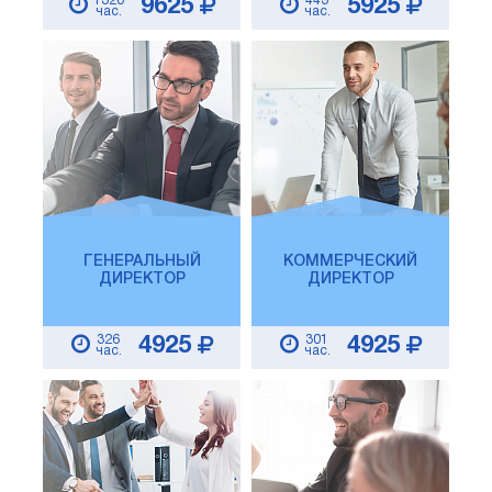
1320
443
9625
5925
час.
час.
ГЕНЕРАЛЬНЫЙ
КОММЕРЧЕСКИЙ
ДИРЕКТОР
ДИРЕКТОР
326
301
4925
4925
час.
час.