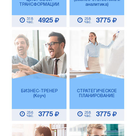
ТРАНСФОРМАЦИИ
аналитика)
318
258
4925
3775
час.
час.
БИЗНЕС-ТРЕНЕР
СТРАТЕГИЧЕСКОЕ
(Коуч)
ПЛАНИРОВАНИЕ
256
258
3775
3775
час.
час.