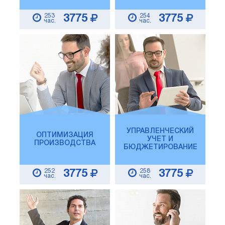
253
254
3775
3775
час.
час.
УПРАВЛЕНЧЕСКИЙ
ОПТИМИЗАЦИЯ
УЧЕТ И
ПРОИЗВОДСТВА
БЮДЖЕТИРОВАНИЕ
252
258
3775
3775
час.
час.