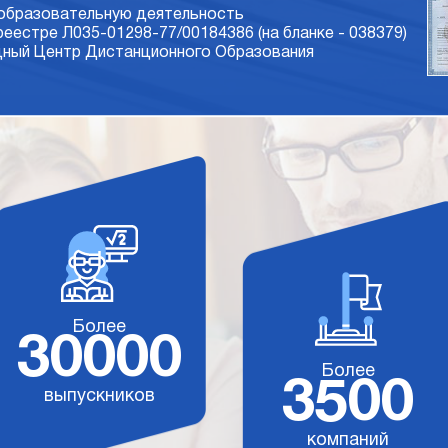
 образовательную деятельность
 реестре Л035-01298-77/00184386 (на бланке - 038379)
ый Центр Дистанционного Образования
Более
30000
Более
3500
выпускников
компаний