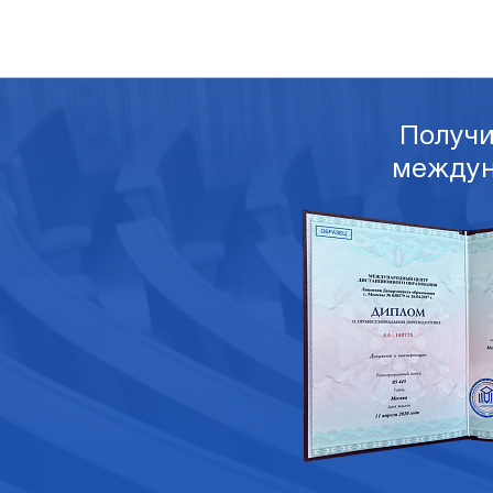
Получ
междун