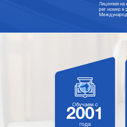
Лицензия на
рег. номер в
Международн
Обучаем с
2001
года