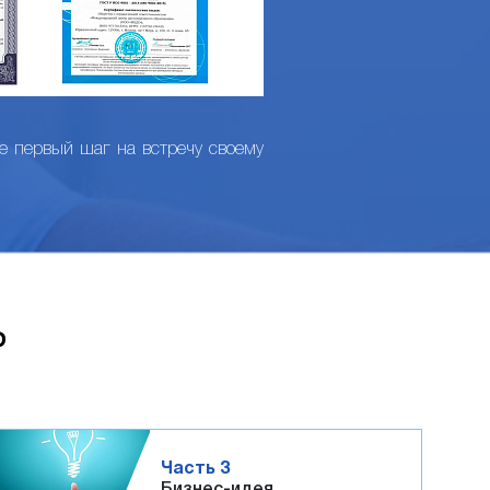
те первый шаг на встречу своему
Р
Часть 3
Бизнес-идея