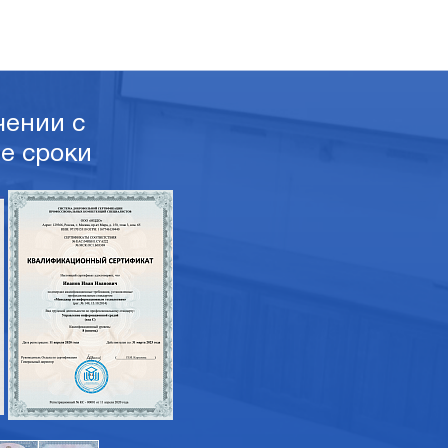
ении с
е сроки