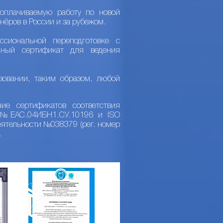
оплачиваемую работу по новой
нёров в России и за рубежом.
сиональной переподготовке с
нный сертификат для ведения
зовании, таким образом, любой
ие сертификатов соответствия
Р №ЕАС.04ИБН1.СУ.10196 и ISO
ятельности №038379 (рег. номер
.