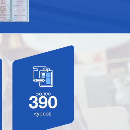
Более
390
курсов