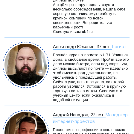
диплом по почте.
А ещё через пару недель, спустя
несколько собеседований, нашла себе
хорошую оплачиваемую работу в
крупной компании по новой
специальности. Впереди только
карьерный рост!
Советую и вам ub1.ru
Александр Южанин, 37 лет,
Логист
Прошёл курс на логиста в UB1. Учишься
дома, в свободное время. Пройти всё это
дело можно быстро, если поднапрячься,
диплом высылают по почте — идеально,
чтоб сменить род деятельности, не
увольняясь с предыдущей работы.
Сейчас уже, понятное дело, со старой
работы уволился. Устроился в крупную
торговую сеть логистом. Советую этот
учебный центр, если оказались в
подобной ситуации.
Андрей Нападов, 27 лет,
Менеджер
интернет-проектов
После смены профессии очень сложно