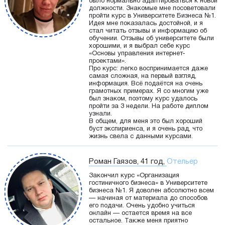
было нормально адаптироваться к новой
должности. Знакомые мне посоветовали
пройти курс в Университете Бизнеса №1.
Идея мне показалась достойной, и я
стал читать отзывы и информацию об
обучении. Отзывы об университете были
хорошими, и я выбрал себе курс
«Основы управления интернет-
проектами».
Про курс: легко воспринимается даже
самая сложная, на первый взгляд,
информация. Всё подаётся на очень
грамотных примерах. Я со многим уже
был знаком, поэтому курс удалось
пройти за 3 недели. На работе диплом
узнали.
В общем, для меня это был хороший
буст экспириенса, и я очень рад, что
жизнь свела с данными курсами.
Роман Гаязов, 41 год,
Отельер
Закончил курс «Организация
гостиничного бизнеса» в Университете
бизнеса №1. Я доволен абсолютно всем
— начиная от материала до способов
его подачи. Очень удобно учиться
онлайн — остается время на все
остальное. Также меня приятно