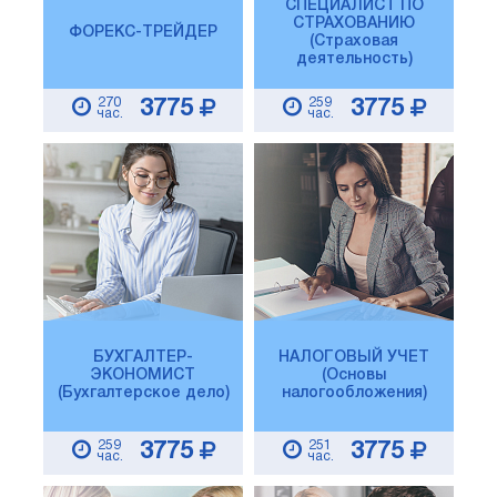
СПЕЦИАЛИСТ ПО
СТРАХОВАНИЮ
ФОРЕКС-ТРЕЙДЕР
(Страховая
деятельность)
270
259
3775
3775
час.
час.
БУХГАЛТЕР-
НАЛОГОВЫЙ УЧЕТ
ЭКОНОМИСТ
(Основы
(Бухгалтерское дело)
налогообложения)
259
251
3775
3775
час.
час.