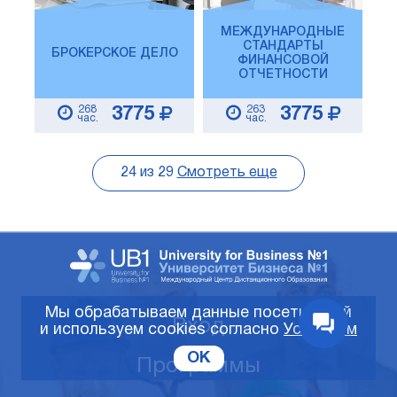
МЕЖДУНАРОДНЫЕ
СТАНДАРТЫ
БРОКЕРСКОЕ ДЕЛО
ФИНАНСОВОЙ
ОТЧЕТНОСТИ
268
263
3775
3775
час.
час.
24
из
29
Смотреть еще
Мы обрабатываем данные посетителей
Вход
и используем cookies согласно
Условиям
OK
Программы