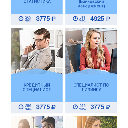
СТАТИСТИКА
(Банковский
менеджмент)
265
311
3775
4925
час.
час.
КРЕДИТНЫЙ
СПЕЦИАЛИСТ ПО
СПЕЦИАЛИСТ
ЛИЗИНГУ
256
256
3775
3775
час.
час.