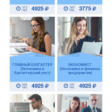
313
267
4925
3775
час.
час.
ГЛАВНЫЙ БУХГАЛТЕР
ЭКОНОМИСТ
(Экономика и
(Экономика и финансы
бухгалтерский учет)
предприятия)
304
331
4925
4925
час.
час.