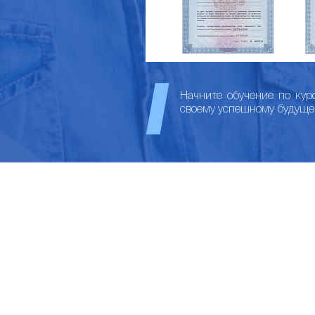
Начните обучение по кур
своему успешному будуще