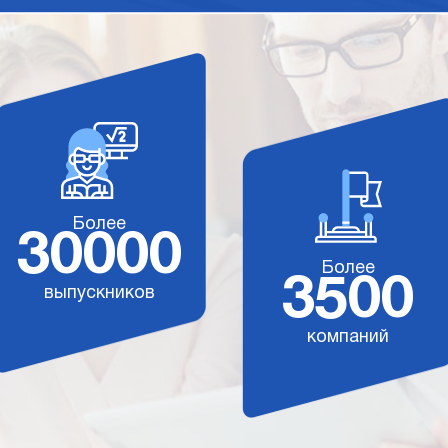
Более
30000
Более
3500
выпускников
компаний