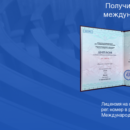
Получ
междун
Лицензия на
рег. номер в
Международн