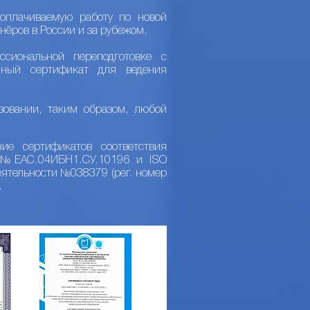
оплачиваемую работу по новой
нёров в России и за рубежом.
сиональной переподготовке с
нный сертификат для ведения
зовании, таким образом, любой
ие сертификатов соответствия
Р №ЕАС.04ИБН1.СУ.10196 и ISO
ятельности №038379 (рег. номер
.