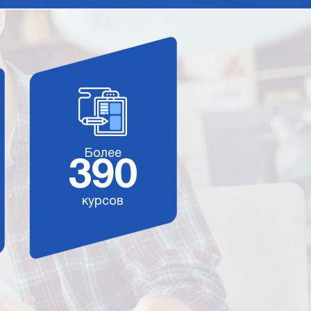
Более
390
курсов