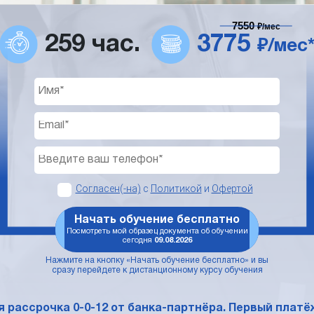
7550
₽/мес
259 час.
3775
₽/мес
Согласен(-на)
с
Политикой
и
Офертой
Начать обучение бесплатно
Посмотреть мой образец документа об обучении
сегодня
09.08.2026
Нажмите на кнопку «Начать обучение бесплатно» и вы
сразу перейдете к дистанционному курсу обучения
 рассрочка 0-0-12 от банка-партнёра. Первый платёж