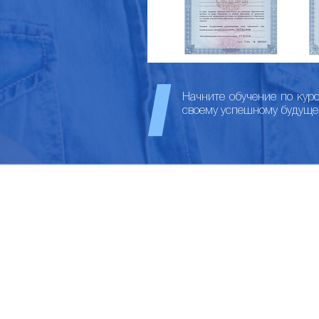
Начните обучение по кур
своему успешному будуще