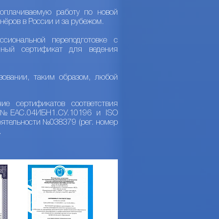
оплачиваемую работу по новой
нёров в России и за рубежом.
сиональной переподготовке с
нный сертификат для ведения
зовании, таким образом, любой
ие сертификатов соответствия
Р №ЕАС.04ИБН1.СУ.10196 и ISO
ятельности №038379 (рег. номер
.