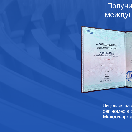
Получ
междун
Лицензия на
рег. номер в
Международн