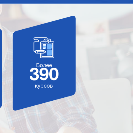
Более
390
курсов