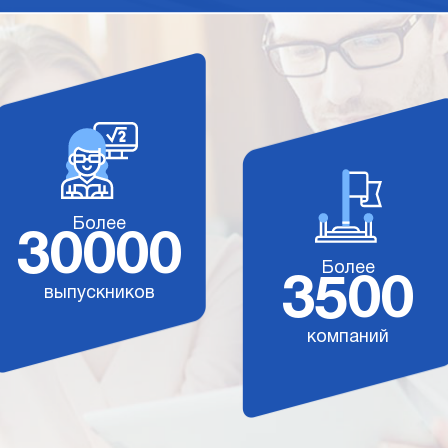
Более
30000
Более
3500
выпускников
компаний