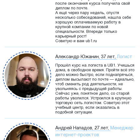
после окончания курса получила свой
диплом по почте.
А ещё через пару недель, спустя
несколько собеседований, нашла себе
хорошую оплачиваемую работу в
крупной компании по новой
специальности. Впереди только
карьерный рост!
Советую и вам ub1.ru
Александр Южанин, 37 лет,
Логист
Прошёл курс на логиста в UB1. Учишься
дома, в свободное время. Пройти всё это
дело можно быстро, если поднапрячься,
диплом высылают по почте — идеально,
чтоб сменить род деятельности, не
увольняясь с предыдущей работы.
Сейчас уже, понятное дело, со старой
работы уволился. Устроился в крупную
торговую сеть логистом. Советую этот
учебный центр, если оказались в
подобной ситуации.
Андрей Нападов, 27 лет,
Менеджер
интернет-проектов