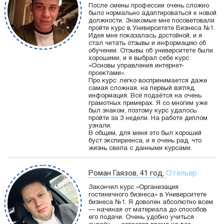
После смены профессии очень сложно
было нормально адаптироваться к новой
должности. Знакомые мне посоветовали
пройти курс в Университете Бизнеса №1.
Идея мне показалась достойной, и я
стал читать отзывы и информацию об
обучении. Отзывы об университете были
хорошими, и я выбрал себе курс
«Основы управления интернет-
проектами».
Про курс: легко воспринимается даже
самая сложная, на первый взгляд,
информация. Всё подаётся на очень
грамотных примерах. Я со многим уже
был знаком, поэтому курс удалось
пройти за 3 недели. На работе диплом
узнали.
В общем, для меня это был хороший
буст экспириенса, и я очень рад, что
жизнь свела с данными курсами.
Роман Гаязов, 41 год,
Отельер
Закончил курс «Организация
гостиничного бизнеса» в Университете
бизнеса №1. Я доволен абсолютно всем
— начиная от материала до способов
его подачи. Очень удобно учиться