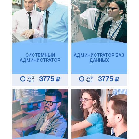
СИСТЕМНЫЙ
АДМИНИСТРАТОР БАЗ
АДМИНИСТРАТОР
ДАННЫХ
252
258
3775
3775
час.
час.