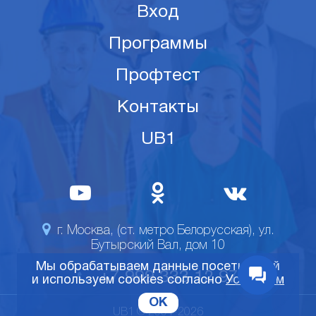
Вход
Программы
Профтест
Контакты
UB1
г. Москва, (ст. метро Белорусская), ул.
Бутырский Вал, дом 10
Мы обрабатываем данные посетителей
+7 999 333 12 97
и используем cookies согласно
Условиям
OK
UB1 © 2001-2026