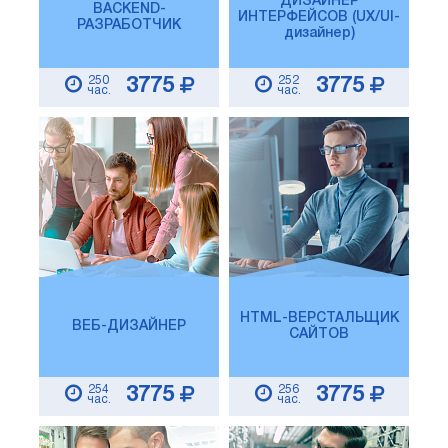
ДИЗАЙНЕР
BACKEND-
ИНТЕРФЕЙСОВ (UX/UI-
РАЗРАБОТЧИК
дизайнер)
250
252
3775
3775
час.
час.
HTML-ВЕРСТАЛЬЩИК
ВЕБ-ДИЗАЙНЕР
САЙТОВ
254
256
3775
3775
час.
час.