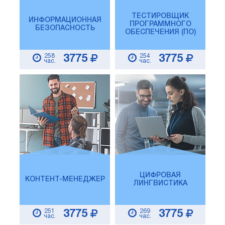
ТЕСТИРОВЩИК
ИНФОРМАЦИОННАЯ
ПРОГРАММНОГО
БЕЗОПАСНОСТЬ
ОБЕСПЕЧЕНИЯ (ПО)
258
254
3775
3775
час.
час.
ЦИФРОВАЯ
КОНТЕНТ-МЕНЕДЖЕР
ЛИНГВИСТИКА
251
269
3775
3775
час.
час.