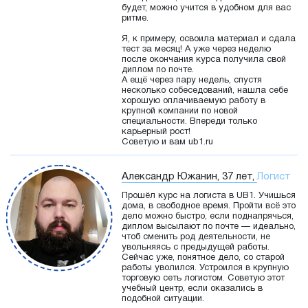
будет, можно учится в удобном для вас
ритме.
Я, к примеру, освоила материал и сдала
тест за месяц! А уже через неделю
после окончания курса получила свой
диплом по почте.
А ещё через пару недель, спустя
несколько собеседований, нашла себе
хорошую оплачиваемую работу в
крупной компании по новой
специальности. Впереди только
карьерный рост!
Советую и вам ub1.ru
Александр Южанин, 37 лет,
Логист
Прошёл курс на логиста в UB1. Учишься
дома, в свободное время. Пройти всё это
дело можно быстро, если поднапрячься,
диплом высылают по почте — идеально,
чтоб сменить род деятельности, не
увольняясь с предыдущей работы.
Сейчас уже, понятное дело, со старой
работы уволился. Устроился в крупную
торговую сеть логистом. Советую этот
учебный центр, если оказались в
подобной ситуации.