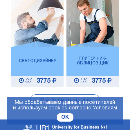
ПЛИТОЧНИК-
СВЕТОДИЗАЙНЕР
ОБЛИЦОВЩИК
272
102
3775
3775
час.
час.
24
из
27
Смотреть еще
Мы обрабатываем данные посетителей
и используем cookies согласно
Условиям
OK