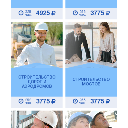
325
253
4925
3775
час.
час.
СТРОИТЕЛЬСТВО
СТРОИТЕЛЬСТВО
ДОРОГ И
МОСТОВ
АЭРОДРОМОВ
252
258
3775
3775
час.
час.