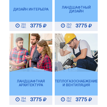
ЛАНДШАФТНЫЙ
ДИЗАЙН ИНТЕРЬЕРА
ДИЗАЙН
255
250
3775
3775
час.
час.
ЛАНДШАФТНАЯ
ТЕПЛОГАЗОСНАБЖЕНИЕ
АРХИТЕКТУРА
И ВЕНТИЛЯЦИЯ
254
252
3775
3775
час.
час.