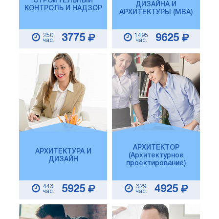
СТРОИТЕЛЬНЫЙ
ДИЗАЙНА И
КОНТРОЛЬ И НАДЗОР
АРХИТЕКТУРЫ (MBA)
250
1495
3775
9625
час.
час.
АРХИТЕКТОР
АРХИТЕКТУРА И
(Архитектурное
ДИЗАЙН
проектирование)
443
329
5925
4925
час.
час.