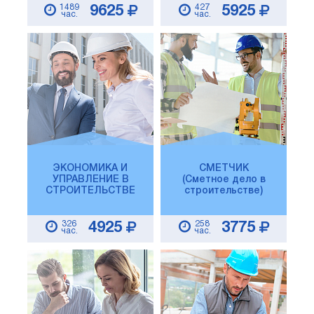
1489
427
9625
5925
час.
час.
ЭКОНОМИКА И
СМЕТЧИК
УПРАВЛЕНИЕ В
(Сметное дело в
СТРОИТЕЛЬСТВЕ
строительстве)
326
258
4925
3775
час.
час.