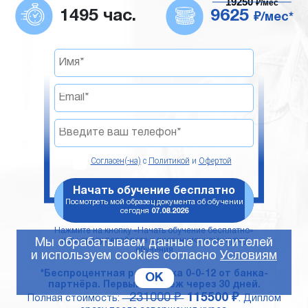
19250
₽/мес
1495 час.
9625
₽/мес*
Согласен(-на)
с
Политикой
и
Офертой
Начать обучение бесплатно
Посмотреть мой образец документа об обучении
сегодня
07.08.2026
Нажмите на кнопку «Начать обучение бесплатно»
и вы сразу перейдете к дистанционному курсу
Мы обрабатываем данные посетителей
обучения
и используем cookies согласно
Условиям
*Беспроцентная рассрочка 0-0-12 от банка-
OK
партнёра. Первый платёж через 30 дней.
231000 ₽
115500 ₽
Полная стоимость:
. Диплом