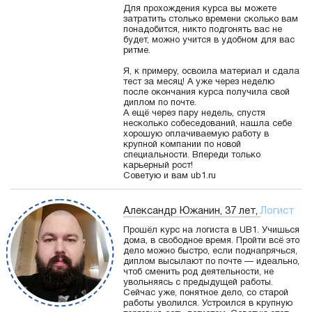
Для прохождения курса вы можете
затратить столько времени сколько вам
понадобится, никто подгонять вас не
будет, можно учится в удобном для вас
ритме.
Я, к примеру, освоила материал и сдала
тест за месяц! А уже через неделю
после окончания курса получила свой
диплом по почте.
А ещё через пару недель, спустя
несколько собеседований, нашла себе
хорошую оплачиваемую работу в
крупной компании по новой
специальности. Впереди только
карьерный рост!
Советую и вам ub1.ru
Александр Южанин, 37 лет,
Логист
Прошёл курс на логиста в UB1. Учишься
дома, в свободное время. Пройти всё это
дело можно быстро, если поднапрячься,
диплом высылают по почте — идеально,
чтоб сменить род деятельности, не
увольняясь с предыдущей работы.
Сейчас уже, понятное дело, со старой
работы уволился. Устроился в крупную