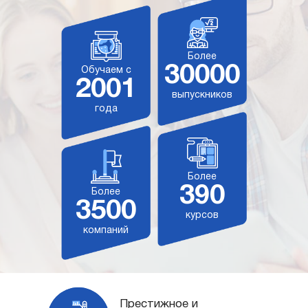
Более
30000
Обучаем с
2001
выпускников
года
Более
390
Более
3500
курсов
компаний
Престижное и