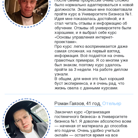
После смены профессии очень сложно
было нормально адаптироваться к новой
должности. Знакомые мне посоветовали
пройти курс в Университете Бизнеса №1.
Идея мне показалась достойной, и я
стал читать отзывы и информацию об
обучении. Отзывы об университете были
хорошими, и я выбрал себе курс
«Основы управления интернет-
проектами».
Про курс: легко воспринимается даже
самая сложная, на первый взгляд,
информация. Всё подаётся на очень
грамотных примерах. Я со многим уже
был знаком, поэтому курс удалось
пройти за 3 недели. На работе диплом
узнали.
В общем, для меня это был хороший
буст экспириенса, и я очень рад, что
жизнь свела с данными курсами.
Роман Гаязов, 41 год,
Отельер
Закончил курс «Организация
гостиничного бизнеса» в Университете
бизнеса №1. Я доволен абсолютно всем
— начиная от материала до способов
его подачи. Очень удобно учиться
онлайн — остается время на все