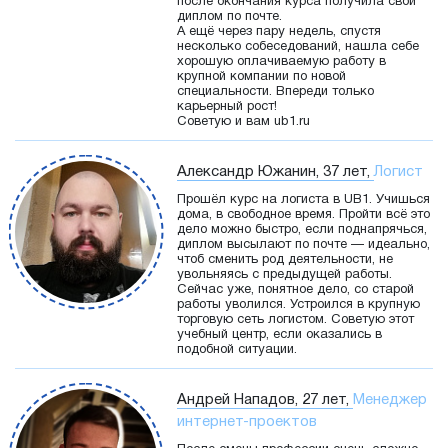
после окончания курса получила свой
диплом по почте.
А ещё через пару недель, спустя
несколько собеседований, нашла себе
хорошую оплачиваемую работу в
крупной компании по новой
специальности. Впереди только
карьерный рост!
Советую и вам ub1.ru
Александр Южанин, 37 лет,
Логист
Прошёл курс на логиста в UB1. Учишься
дома, в свободное время. Пройти всё это
дело можно быстро, если поднапрячься,
диплом высылают по почте — идеально,
чтоб сменить род деятельности, не
увольняясь с предыдущей работы.
Сейчас уже, понятное дело, со старой
работы уволился. Устроился в крупную
торговую сеть логистом. Советую этот
учебный центр, если оказались в
подобной ситуации.
Андрей Нападов, 27 лет,
Менеджер
интернет-проектов