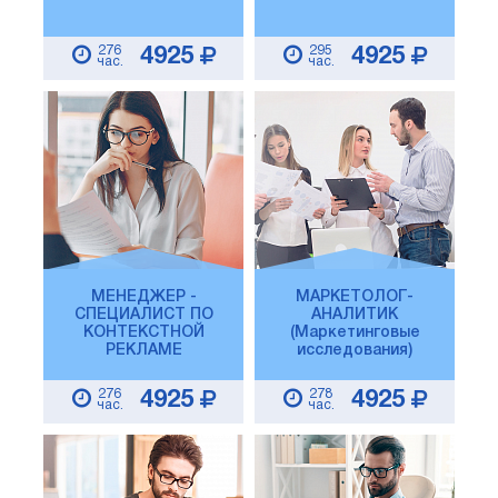
276
295
4925
4925
час.
час.
МЕНЕДЖЕР -
МАРКЕТОЛОГ-
СПЕЦИАЛИСТ ПО
АНАЛИТИК
КОНТЕКСТНОЙ
(Маркетинговые
РЕКЛАМЕ
исследования)
276
278
4925
4925
час.
час.