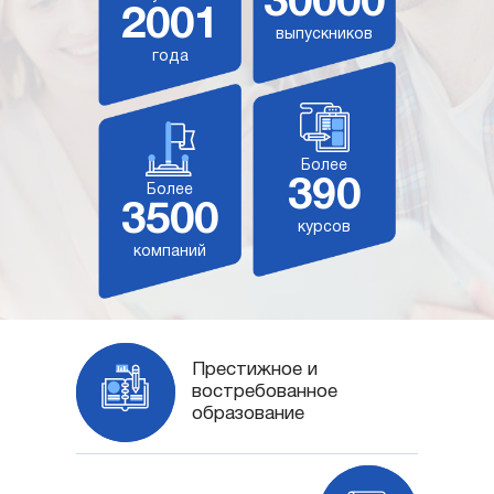
30000
2001
выпускников
года
Более
390
Более
3500
курсов
компаний
Престижное и
востребованное
образование