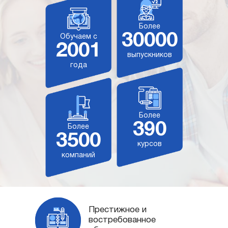
Более
30000
Обучаем с
2001
выпускников
года
Более
390
Более
3500
курсов
компаний
Престижное и
востребованное