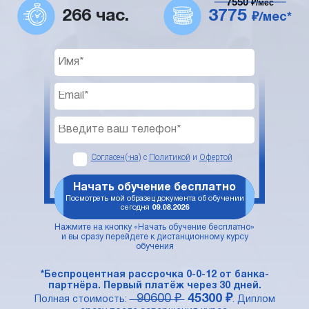
7550
₽/мес
266 час.
3775
₽/мес*
Согласен(-на)
с
Политикой
и
Офертой
Начать обучение бесплатно
Посмотреть мой образец документа об обучении
сегодня
09.08.2026
Нажмите на кнопку «Начать обучение бесплатно»
и вы сразу перейдете к дистанционному курсу
обучения
*Беспроцентная рассрочка 0-0-12 от банка-
партнёра. Первый платёж через 30 дней.
90600 ₽
45300 ₽
Полная стоимость:
. Диплом