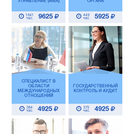
УПРАВЛЕНИЕ (MBA)
ОРГАНА
1641
449
9625
5925
час.
час.
СПЕЦИАЛИСТ В
ОБЛАСТИ
ГОСУДАРСТВЕННЫЙ
МЕЖДУНАРОДНЫХ
КОНТРОЛЬ И АУДИТ
ОТНОШЕНИЙ
384
375
4925
4925
час.
час.