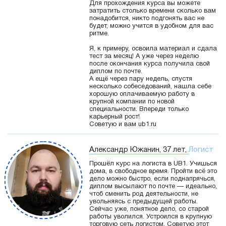
Для прохождения курса вы можете
затратить столько времени сколько вам
понадобится, никто подгонять вас не
будет, можно учится в удобном для вас
ритме.
Я, к примеру, освоила материал и сдала
тест за месяц! А уже через неделю
после окончания курса получила свой
диплом по почте.
А ещё через пару недель, спустя
несколько собеседований, нашла себе
хорошую оплачиваемую работу в
крупной компании по новой
специальности. Впереди только
карьерный рост!
Советую и вам ub1.ru
Александр Южанин, 37 лет,
Логист
Прошёл курс на логиста в UB1. Учишься
дома, в свободное время. Пройти всё это
дело можно быстро, если поднапрячься,
диплом высылают по почте — идеально,
чтоб сменить род деятельности, не
увольняясь с предыдущей работы.
Сейчас уже, понятное дело, со старой
работы уволился. Устроился в крупную
торговую сеть логистом. Советую этот