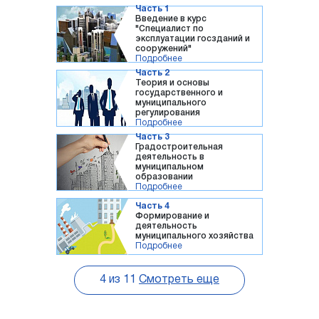
Часть 1
Введение в курс
"Специалист по
эксплуатации госзданий и
сооружений"
Подробнее
Часть 2
Теория и основы
государственного и
муниципального
регулирования
Подробнее
Часть 3
Градостроительная
деятельность в
муниципальном
образовании
Подробнее
Часть 4
Формирование и
деятельность
муниципального хозяйства
Подробнее
4
из
11
Смотреть еще