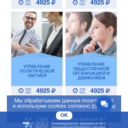
361
362
4925
4925
час.
час.
УПРАВЛЕНИЕ
УПРАВЛЕНИЕ
ОБЩЕСТВЕННОЙ
ПОЛИТИЧЕСКОЙ
ОРГАНИЗАЦИЕЙ И
ПАРТИЕЙ
ДВИЖЕНИЕМ
362
334
4925
4925
час.
час.
Мы обрабатываем данные посетителей
и используем cookies согласно
Условиям
OK