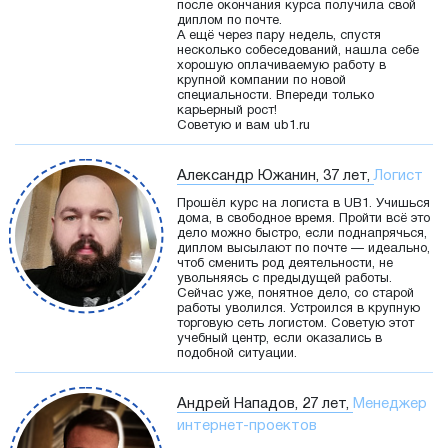
после окончания курса получила свой
диплом по почте.
А ещё через пару недель, спустя
несколько собеседований, нашла себе
хорошую оплачиваемую работу в
крупной компании по новой
специальности. Впереди только
карьерный рост!
Советую и вам ub1.ru
Александр Южанин, 37 лет,
Логист
Прошёл курс на логиста в UB1. Учишься
дома, в свободное время. Пройти всё это
дело можно быстро, если поднапрячься,
диплом высылают по почте — идеально,
чтоб сменить род деятельности, не
увольняясь с предыдущей работы.
Сейчас уже, понятное дело, со старой
работы уволился. Устроился в крупную
торговую сеть логистом. Советую этот
учебный центр, если оказались в
подобной ситуации.
Андрей Нападов, 27 лет,
Менеджер
интернет-проектов