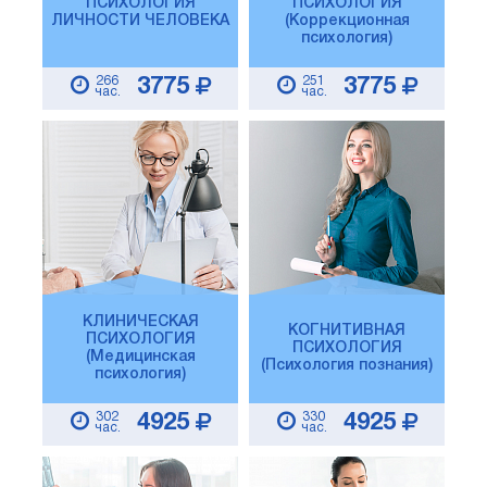
ПСИХОЛОГИЯ
ПСИХОЛОГИЯ
ЛИЧНОСТИ ЧЕЛОВЕКА
(Коррекционная
психология)
266
251
3775
3775
час.
час.
КЛИНИЧЕСКАЯ
КОГНИТИВНАЯ
ПСИХОЛОГИЯ
ПСИХОЛОГИЯ
(Медицинская
(Психология познания)
психология)
302
330
4925
4925
час.
час.