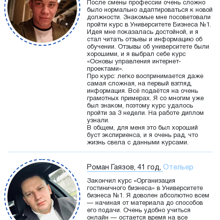
После смены профессии очень сложно
было нормально адаптироваться к новой
должности. Знакомые мне посоветовали
пройти курс в Университете Бизнеса №1.
Идея мне показалась достойной, и я
стал читать отзывы и информацию об
обучении. Отзывы об университете были
хорошими, и я выбрал себе курс
«Основы управления интернет-
проектами».
Про курс: легко воспринимается даже
самая сложная, на первый взгляд,
информация. Всё подаётся на очень
грамотных примерах. Я со многим уже
был знаком, поэтому курс удалось
пройти за 3 недели. На работе диплом
узнали.
В общем, для меня это был хороший
буст экспириенса, и я очень рад, что
жизнь свела с данными курсами.
Роман Гаязов, 41 год,
Отельер
Закончил курс «Организация
гостиничного бизнеса» в Университете
бизнеса №1. Я доволен абсолютно всем
— начиная от материала до способов
его подачи. Очень удобно учиться
онлайн — остается время на все