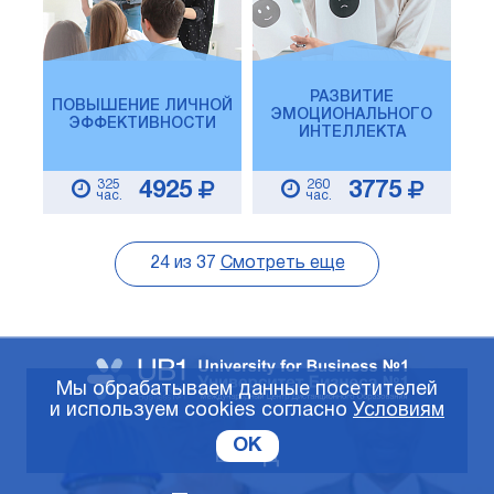
РАЗВИТИЕ
ПОВЫШЕНИЕ ЛИЧНОЙ
ЭМОЦИОНАЛЬНОГО
ЭФФЕКТИВНОСТИ
ИНТЕЛЛЕКТА
325
260
4925
3775
час.
час.
24
из
37
Смотреть еще
Мы обрабатываем данные посетителей
и используем cookies согласно
Условиям
OK
Вход