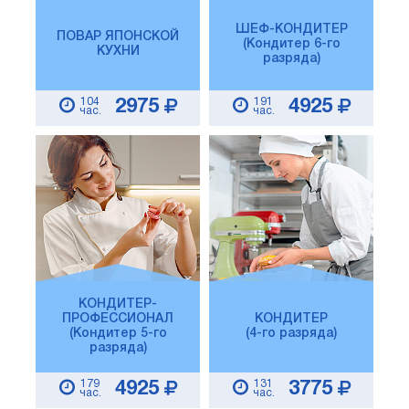
ШЕФ-КОНДИТЕР
ПОВАР ЯПОНСКОЙ
(Кондитер 6-го
КУХНИ
разряда)
104
191
2975
4925
час.
час.
КОНДИТЕР-
ПРОФЕССИОНАЛ
КОНДИТЕР
(Кондитер 5-го
(4-го разряда)
разряда)
179
131
4925
3775
час.
час.