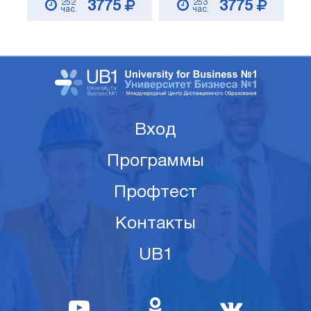
252
253
3775
3775
час.
час.
Вход
Программы
Профтест
Контакты
UB1