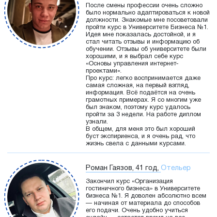
После смены профессии очень сложно
было нормально адаптироваться к новой
должности. Знакомые мне посоветовали
пройти курс в Университете Бизнеса №1.
Идея мне показалась достойной, и я
стал читать отзывы и информацию об
обучении. Отзывы об университете были
хорошими, и я выбрал себе курс
«Основы управления интернет-
проектами».
Про курс: легко воспринимается даже
самая сложная, на первый взгляд,
информация. Всё подаётся на очень
грамотных примерах. Я со многим уже
был знаком, поэтому курс удалось
пройти за 3 недели. На работе диплом
узнали.
В общем, для меня это был хороший
буст экспириенса, и я очень рад, что
жизнь свела с данными курсами.
Роман Гаязов, 41 год,
Отельер
Закончил курс «Организация
гостиничного бизнеса» в Университете
бизнеса №1. Я доволен абсолютно всем
— начиная от материала до способов
его подачи. Очень удобно учиться