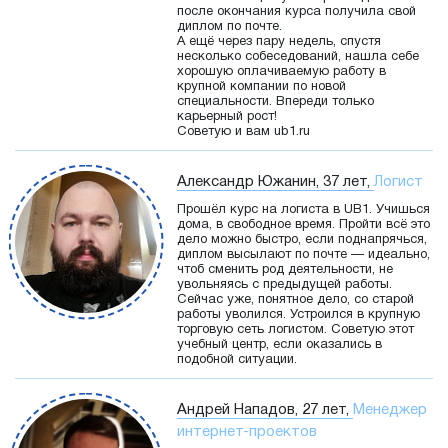
после окончания курса получила свой
диплом по почте.
А ещё через пару недель, спустя
несколько собеседований, нашла себе
хорошую оплачиваемую работу в
крупной компании по новой
специальности. Впереди только
карьерный рост!
Советую и вам ub1.ru
Александр Южанин, 37 лет,
Логист
Прошёл курс на логиста в UB1. Учишься
дома, в свободное время. Пройти всё это
дело можно быстро, если поднапрячься,
диплом высылают по почте — идеально,
чтоб сменить род деятельности, не
увольняясь с предыдущей работы.
Сейчас уже, понятное дело, со старой
работы уволился. Устроился в крупную
торговую сеть логистом. Советую этот
учебный центр, если оказались в
подобной ситуации.
Андрей Нападов, 27 лет,
Менеджер
интернет-проектов