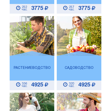
252
257
3775
3775
час.
час.
РАСТЕНИЕВОДСТВО
САДОВОДСТВО
336
320
4925
4925
час.
час.