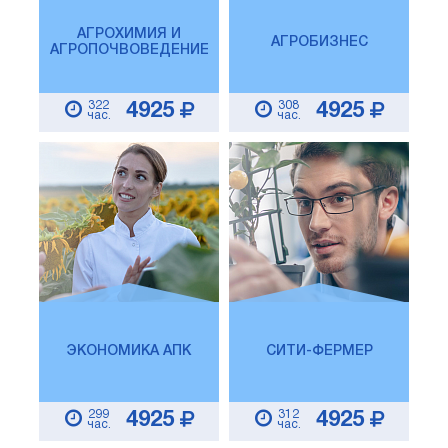
АГРОХИМИЯ И
АГРОБИЗНЕС
АГРОПОЧВОВЕДЕНИЕ
322
308
4925
4925
час.
час.
ЭКОНОМИКА АПК
СИТИ-ФЕРМЕР
299
312
4925
4925
час.
час.