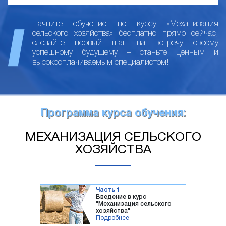
Начните обучение по курсу «Механизация
сельского хозяйства» бесплатно прямо сейчас,
сделайте первый шаг на встречу своему
успешному будущему – станьте ценным и
высокооплачиваемым специалистом!
Программа курса обучения:
МЕХАНИЗАЦИЯ СЕЛЬСКОГО
ХОЗЯЙСТВА
Часть 1
Введение в курс
"Механизация сельского
хозяйства"
Подробнее