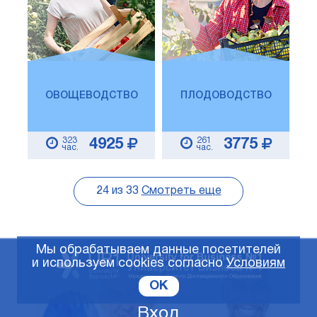
ОВОЩЕВОДСТВО
ПЛОДОВОДСТВО
323
261
4925
3775
час.
час.
24
из
33
Смотреть еще
Мы обрабатываем данные посетителей
и используем cookies согласно
Условиям
OK
Вход