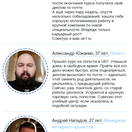
после окончания курса получила свой
диплом по почте.
А ещё через пару недель, спустя
несколько собеседований, нашла себе
хорошую оплачиваемую работу в
крупной компании по новой
специальности. Впереди только
карьерный рост!
Советую и вам ub1.ru
Александр Южанин, 37 лет,
Логист
Прошёл курс на логиста в UB1. Учишься
дома, в свободное время. Пройти всё это
дело можно быстро, если поднапрячься,
диплом высылают по почте — идеально,
чтоб сменить род деятельности, не
увольняясь с предыдущей работы.
Сейчас уже, понятное дело, со старой
работы уволился. Устроился в крупную
торговую сеть логистом. Советую этот
учебный центр, если оказались в
подобной ситуации.
Андрей Нападов, 27 лет,
Менеджер
интернет-проектов