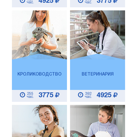
4925
3775
час.
час.
КРОЛИКОВОДСТВО
ВЕТЕРИНАРИЯ
255
392
3775
4925
час.
час.