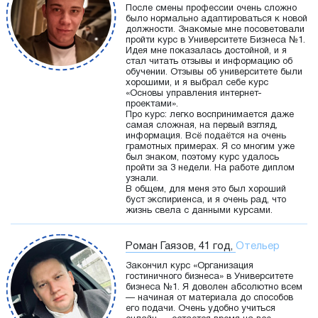
После смены профессии очень сложно
было нормально адаптироваться к новой
должности. Знакомые мне посоветовали
пройти курс в Университете Бизнеса №1.
Идея мне показалась достойной, и я
стал читать отзывы и информацию об
обучении. Отзывы об университете были
хорошими, и я выбрал себе курс
«Основы управления интернет-
проектами».
Про курс: легко воспринимается даже
самая сложная, на первый взгляд,
информация. Всё подаётся на очень
грамотных примерах. Я со многим уже
был знаком, поэтому курс удалось
пройти за 3 недели. На работе диплом
узнали.
В общем, для меня это был хороший
буст экспириенса, и я очень рад, что
жизнь свела с данными курсами.
Роман Гаязов, 41 год,
Отельер
Закончил курс «Организация
гостиничного бизнеса» в Университете
бизнеса №1. Я доволен абсолютно всем
— начиная от материала до способов
его подачи. Очень удобно учиться